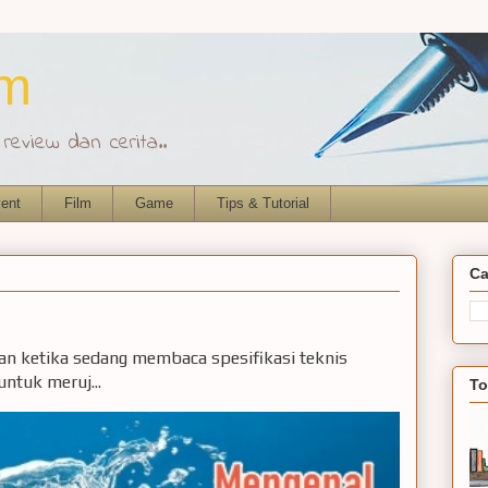
om
eview dan cerita..
ent
Film
Game
Tips & Tutorial
Ca
ian ketika sedang membaca spesifikasi teknis
ntuk meruj...
To