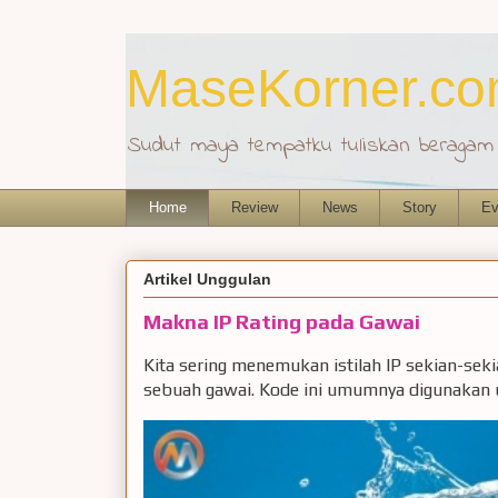
MaseKorner.c
Sudut maya tempatku tuliskan beragam r
Home
Review
News
Story
Ev
Artikel Unggulan
Makna IP Rating pada Gawai
Kita sering menemukan istilah IP sekian-sek
sebuah gawai. Kode ini umumnya digunakan u