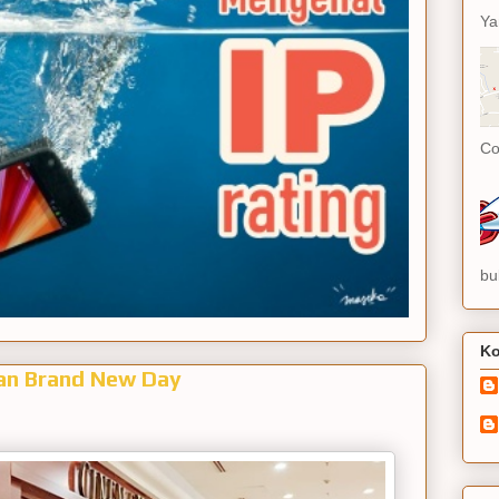
Ya
Co
bu
Ko
man Brand New Day