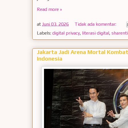
Read more »
at
Juni 03, 2026
Tidak ada komentar:
Labels:
digital privacy
,
literasi digital
,
sharent
Jakarta Jadi Arena Mortal Kombat
Indonesia