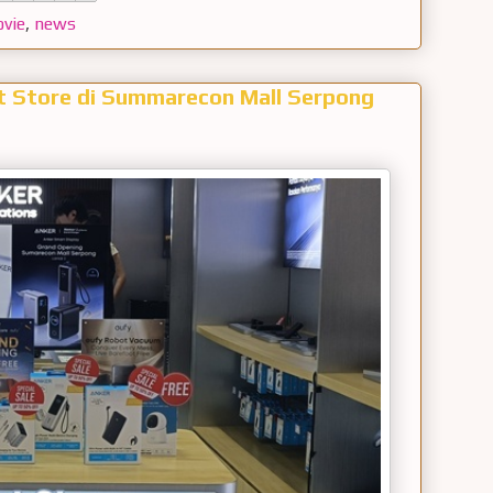
vie
,
news
t Store di Summarecon Mall Serpong