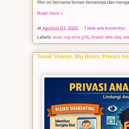
film ini bersama teman-temannya dan menga
Read more »
at
Agustus 03, 2026
Tidak ada komentar:
Labels:
asus rog strix g16
,
brand new day
,
ev
Small Shares, Big Risks: Privasi An