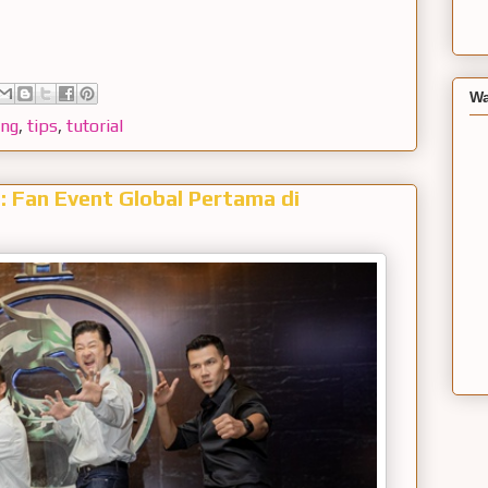
Wa
ing
,
tips
,
tutorial
: Fan Event Global Pertama di