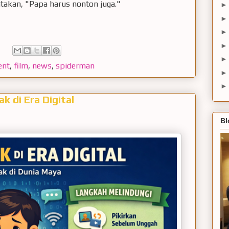
takan, "Papa harus nonton juga."
ent
,
film
,
news
,
spiderman
ak di Era Digital
Bl