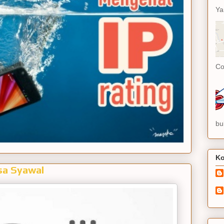
Ya
Co
bu
Ko
sa Syawal