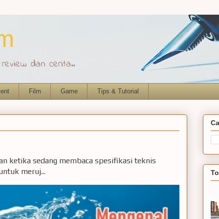
om
eview dan cerita..
ent
Film
Game
Tips & Tutorial
Ca
ian ketika sedang membaca spesifikasi teknis
ntuk meruj...
To