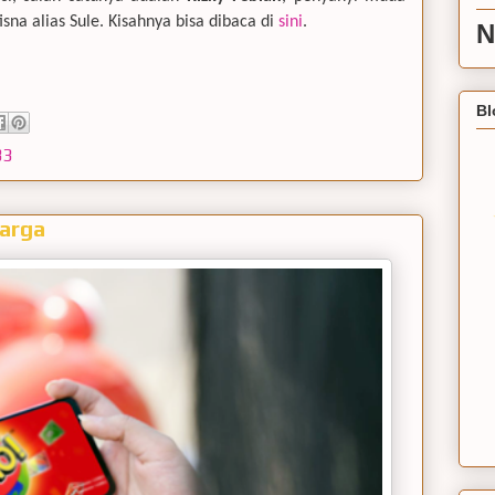
sna alias Sule. Kisahnya bisa dibaca di
sini
.
N
Bl
33
arga