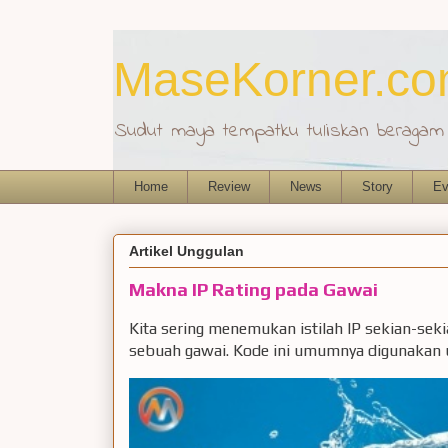
MaseKorner.c
Sudut maya tempatku tuliskan beragam r
Home
Review
News
Story
Ev
Artikel Unggulan
Makna IP Rating pada Gawai
Kita sering menemukan istilah IP sekian-sek
sebuah gawai. Kode ini umumnya digunakan u