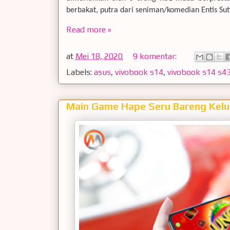
berbakat, putra dari seniman/komedian Entis Suti
Read more »
at
Mei 18, 2020
9 komentar:
Labels:
asus
,
vivobook s14
,
vivobook s14 s4
Main Game Hape Seru Bareng Kelu