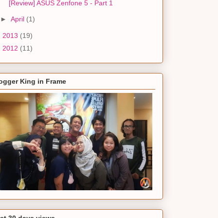
[Review] ASUS Zenfone 5 - Part 1
►
April
(1)
►
2013
(19)
►
2012
(11)
ogger King in Frame
st 30 days views