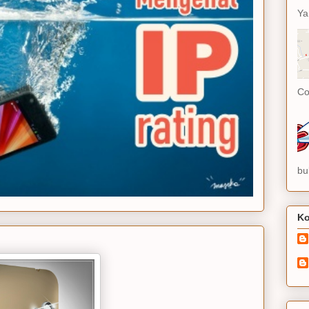
Ya
Co
bu
Ko