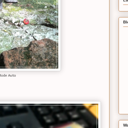
Bl
ode Auto
Wa