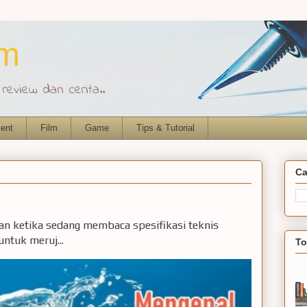
om
eview dan cerita..
ent
Film
Game
Tips & Tutorial
Ca
ian ketika sedang membaca spesifikasi teknis
ntuk meruj...
To