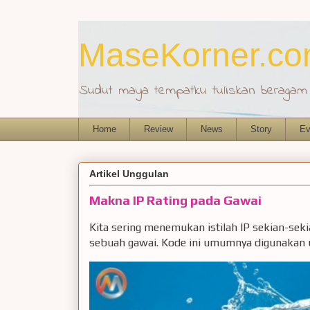
MaseKorner.c
Sudut maya tempatku tuliskan beragam r
Home
Review
News
Story
Ev
Artikel Unggulan
Makna IP Rating pada Gawai
Kita sering menemukan istilah IP sekian-sek
sebuah gawai. Kode ini umumnya digunakan u