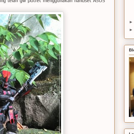
 yang telah gw potret menggunakan handset ASUS
Bl
La