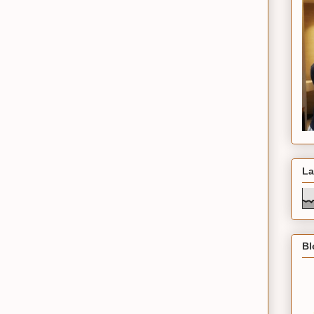
La
Bl