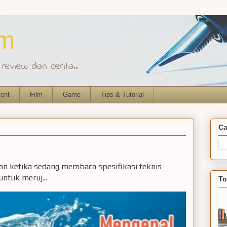
om
eview dan cerita..
ent
Film
Game
Tips & Tutorial
Ca
ian ketika sedang membaca spesifikasi teknis
ntuk meruj...
To