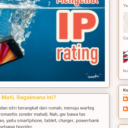
Ya
Co
bu
Ko
Mati, Bagaimana Ini?
 dan istri berangkat dari rumah, menuju warteg
romantis zonder mahal). Nah, gw bawa tas
an, yaitu smartphone, tablet, charger, powerbank
 sebagai booster.