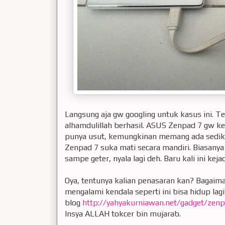
Langsung aja gw googling untuk kasus ini. Te
alhamdulillah berhasil. ASUS Zenpad 7 gw ke
punya usut, kemungkinan memang ada sedikit
Zenpad 7 suka mati secara mandiri. Biasanya
sampe geter, nyala lagi deh. Baru kali ini kejad
Oya, tentunya kalian penasaran kan? Bagaim
mengalami kendala seperti ini bisa hidup lag
blog
http://yahyakurniawan.net/gadget/zenp
Insya ALLAH tokcer bin mujarab.