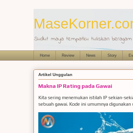
MaseKorner.c
Sudut maya tempatku tuliskan beragam r
Home
Review
News
Story
Ev
Artikel Unggulan
Makna IP Rating pada Gawai
Kita sering menemukan istilah IP sekian-sek
sebuah gawai. Kode ini umumnya digunakan u