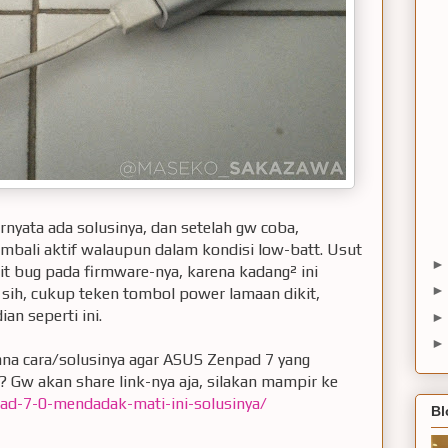
rnyata ada solusinya, dan setelah gw coba,
mbali aktif walaupun dalam kondisi low-batt. Usut
 bug pada firmware-nya, karena kadang² ini
 sih, cukup teken tombol power lamaan dikit,
ian seperti ini.
ana cara/solusinya agar ASUS Zenpad 7 yang
i? Gw akan share link-nya aja, silakan mampir ke
ad-7-0-mendadak-mati-ini-solusinya/
Bl