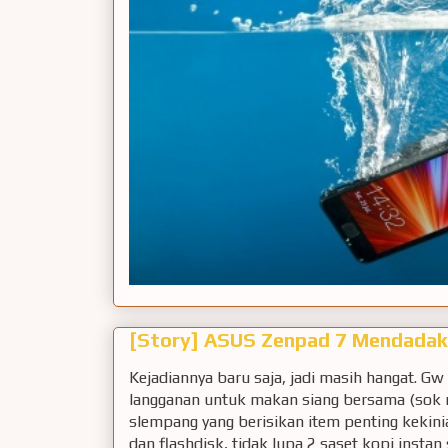
[Story] ASUS Zenpad 7 Mendadak 
Kejadiannya baru saja, jadi masih hangat. Gw
langganan untuk makan siang bersama (sok 
slempang yang berisikan item penting kekini
dan flashdisk, tidak lupa 2 saset kopi instan