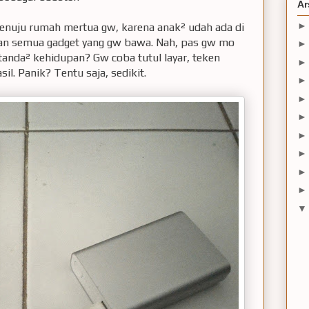
Ar
menuju rumah mertua gw, karena anak² udah ada di
 dan semua gadget yang gw bawa. Nah, pas gw mo
anda² kehidupan? Gw coba tutul layar, teken
l. Panik? Tentu saja, sedikit.