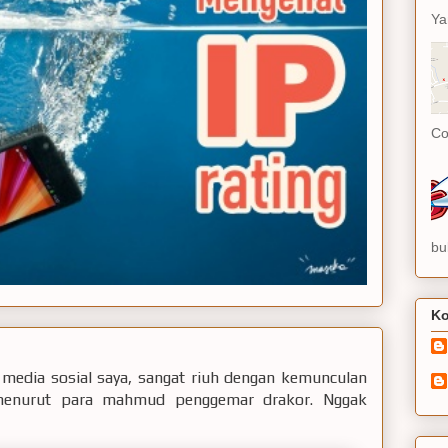
Ya
Co
bu
Ko
 media sosial saya, sangat riuh dengan kemunculan
menurut para mahmud penggemar drakor. Nggak