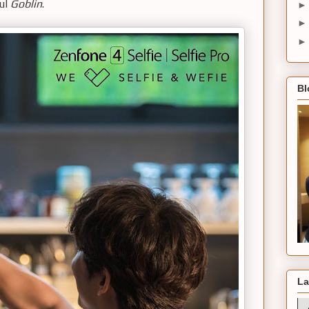
ul
Goblin
.
Bl
La