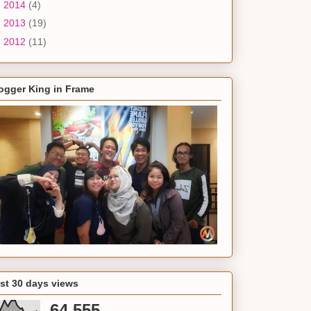
►
2014
(4)
►
2013
(19)
►
2012
(11)
ogger King in Frame
st 30 days views
64,555