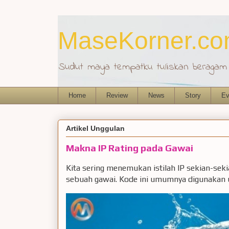
MaseKorner.c
Sudut maya tempatku tuliskan beragam r
Home
Review
News
Story
Ev
Artikel Unggulan
Makna IP Rating pada Gawai
Kita sering menemukan istilah IP sekian-sek
sebuah gawai. Kode ini umumnya digunakan u