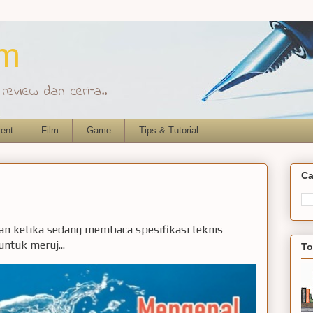
om
eview dan cerita..
ent
Film
Game
Tips & Tutorial
Ca
ian ketika sedang membaca spesifikasi teknis
ntuk meruj...
To