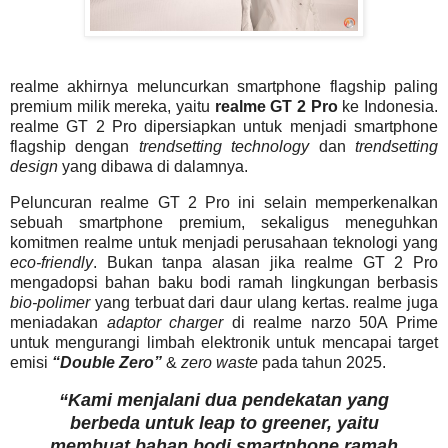
realme akhirnya meluncurkan smartphone flagship paling
premium milik mereka, yaitu
realme GT 2 Pro
ke Indonesia.
realme GT 2 Pro dipersiapkan untuk menjadi smartphone
flagship dengan
trendsetting technology
dan
trendsetting
design
yang dibawa di dalamnya.
Peluncuran realme GT 2 Pro ini selain memperkenalkan
sebuah smartphone premium, sekaligus meneguhkan
komitmen realme untuk menjadi perusahaan teknologi yang
eco-friendly
. Bukan tanpa alasan jika realme GT 2 Pro
mengadopsi bahan baku bodi ramah lingkungan berbasis
bio-polimer
yang terbuat dari daur ulang kertas. realme juga
meniadakan
adaptor charger
di realme narzo 50A Prime
untuk mengurangi limbah elektronik untuk mencapai target
emisi
“Double Zero”
&
zero waste
pada tahun 2025.
“Kami menjalani dua pendekatan yang
berbeda untuk leap to greener, yaitu
membuat bahan bodi smartphone ramah