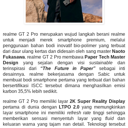
realme GT 2 Pro merupakan wujud langkah berani realme
untuk menjadi merek smartphone premium, melalui
penggunaan bahan bodi inovatif bio-polimer yang terbuat
dari daur ulang kertas dan didesain oleh sang master
Naoto
Fukasawa
. realme GT 2 Pro membawa
Paper Tech Master
Design
yang sejalan dengan visi
sustainable
dan
terinspirasi dari
“The Future in Paper”
sebagai inti
desainnya. realme bekerjasama dengan Sabic untuk
membuat bodi smartphone pertama yang terbuat dari bahan
bersertifikasi ISCC tersebut dimana menghasilkan emisi
karbon 35,5% lebih sedikit.
realme GT 2 Pro memiliki layar
2K Super Reality Display
pertama di dunia dengan
LTPO 2.0
yang memungkinkan
layar smartphone ini memiliki
refresh rate
tinggi sehingga
memberikan sensasi menyentuh layar yang
fluid
dan
keluaran warna yang tajam nan detail. Teknologi tersebut