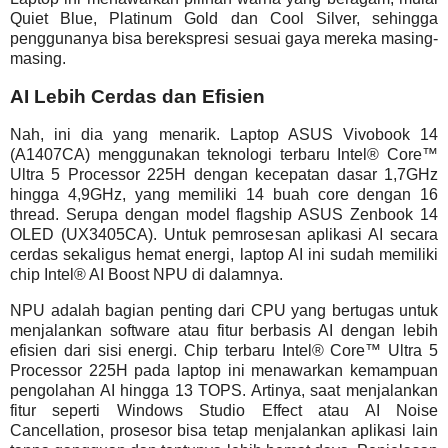
Quiet Blue, Platinum Gold dan Cool Silver, sehingga
penggunanya bisa berekspresi sesuai gaya mereka masing-
masing.
AI Lebih Cerdas dan Efisien
Nah, ini dia yang menarik. Laptop ASUS Vivobook 14
(A1407CA) menggunakan teknologi terbaru Intel® Core™
Ultra 5 Processor 225H dengan kecepatan dasar 1,7GHz
hingga 4,9GHz, yang memiliki 14 buah core dengan 16
thread. Serupa dengan model flagship ASUS Zenbook 14
OLED (UX3405CA). Untuk pemrosesan aplikasi AI secara
cerdas sekaligus hemat energi, laptop AI ini sudah memiliki
chip Intel® AI Boost NPU di dalamnya.
NPU adalah bagian penting dari CPU yang bertugas untuk
menjalankan software atau fitur berbasis AI dengan lebih
efisien dari sisi energi. Chip terbaru Intel® Core™ Ultra 5
Processor 225H pada laptop ini menawarkan kemampuan
pengolahan AI hingga 13 TOPS. Artinya, saat menjalankan
fitur seperti Windows Studio Effect atau AI Noise
Cancellation, prosesor bisa tetap menjalankan aplikasi lain