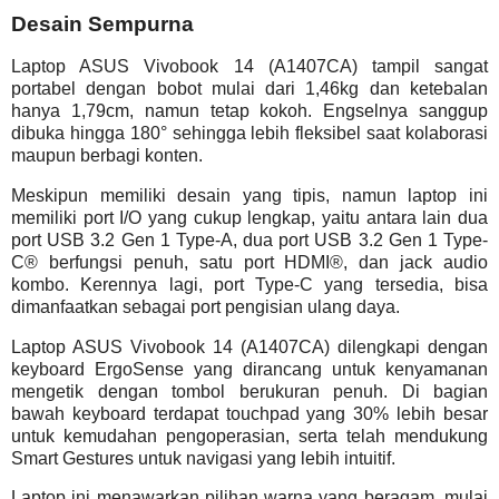
Desain Sempurna
Laptop ASUS Vivobook 14 (A1407CA) tampil sangat
portabel dengan bobot mulai dari 1,46kg dan ketebalan
hanya 1,79cm, namun tetap kokoh. Engselnya sanggup
dibuka hingga 180° sehingga lebih fleksibel saat kolaborasi
maupun berbagi konten.
Meskipun memiliki desain yang tipis, namun laptop ini
memiliki port I/O yang cukup lengkap, yaitu antara lain dua
port USB 3.2 Gen 1 Type-A, dua port USB 3.2 Gen 1 Type-
C® berfungsi penuh, satu port HDMI®, dan jack audio
kombo. Kerennya lagi, port Type-C yang tersedia, bisa
dimanfaatkan sebagai port pengisian ulang daya.
Laptop ASUS Vivobook 14 (A1407CA) dilengkapi dengan
keyboard ErgoSense yang dirancang untuk kenyamanan
mengetik dengan tombol berukuran penuh. Di bagian
bawah keyboard terdapat touchpad yang 30% lebih besar
untuk kemudahan pengoperasian, serta telah mendukung
Smart Gestures untuk navigasi yang lebih intuitif.
Laptop ini menawarkan pilihan warna yang beragam, mulai