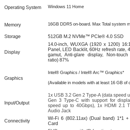
Windows 1
1 Home
Operating System
16GB DDR5 on-board. Max Total system 
Memory
Storage
512GB M.2 NVMe™ PCIe® 4.0 SSD
14.0-inch, WUXGA (1920 x 1200) 16:10
Panel, LED Backlit, 60Hz refresh rate,
Display
gamut, Anti-glare display, Non-touch
ratio) 87%
Intel® Graphics / Intel® Arc™ Graphics*
Graphics
(Available in models with at least 16 GB o
1x USB 3.2 Gen 2 Type-A (data speed u
Gen 3 Type-C with support for displa
Input/Output
speed up to 40Gbps), 1x HDMI 2.1
Audio Jack
Wi-Fi 6 (802.11ax) (Dual band) 1*1 +
Connectivity
Card