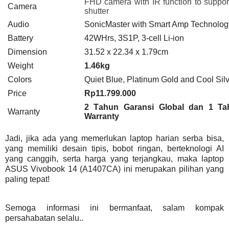
FHD camera with IR function to suppor
Camera
shutter
Audio
SonicMaster with Smart Amp Technolog
Battery
42WHrs, 3S1P, 3-cell Li-ion
Dimension
31.52 x 22.34 x 1.79cm
Weight
1.46kg
Colors
Quiet Blue, Platinum Gold and Cool Sil
Price
Rp11.799.000
2
T
ahun
G
aransi
G
lobal
dan 1 Tah
Warranty
Warranty
Jadi, jika ada yang memerlukan laptop harian serba bisa,
yang memiliki desain tipis, bobot ringan, berteknologi AI
yang canggih, serta harga yang terjangkau, maka laptop
ASUS Vivobook 14 (A1407CA) ini merupakan pilihan yang
paling tepat!
Semoga informasi ini bermanfaat, salam kompak
persahabatan selalu..