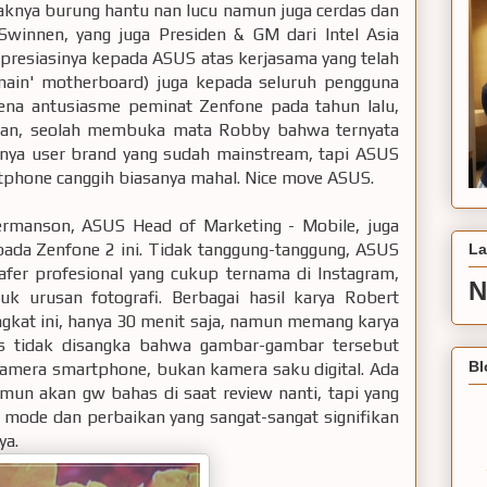
aknya burung hantu nan lucu namun juga cerdas dan
Swinnen, yang juga Presiden & GM dari Intel Asia
apresiasinya kepada ASUS atas kerjasama yang telah
rmain' motherboard) juga kepada seluruh pengguna
a antusiasme peminat Zenfone pada tahun lalu,
rkan, seolah membuka mata Robby bahwa ternyata
anya user brand yang sudah mainstream, tapi ASUS
one canggih biasanya mahal. Nice move ASUS.
Hermanson, ASUS Head of Marketing - Mobile, juga
 pada Zenfone 2 ini. Tidak tanggung-tanggung, ASUS
La
fer profesional yang cukup ternama di Instagram,
N
 urusan fotografi. Berbagai hasil karya Robert
ngkat ini, hanya 30 menit saja, namun memang karya
ilas tidak disangka bahwa gambar-gambar tersebut
Bl
amera smartphone, bukan kamera saku digital. Ada
mun akan gw bahas di saat review nanti, tapi yang
 mode dan perbaikan yang sangat-sangat signifikan
ya.