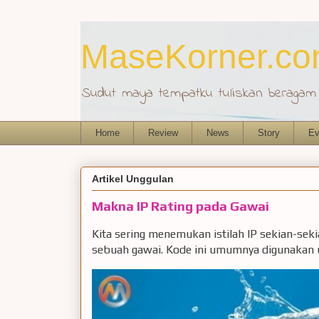
MaseKorner.c
Sudut maya tempatku tuliskan beragam r
Home
Review
News
Story
Ev
Artikel Unggulan
Makna IP Rating pada Gawai
Kita sering menemukan istilah IP sekian-sek
sebuah gawai. Kode ini umumnya digunakan u