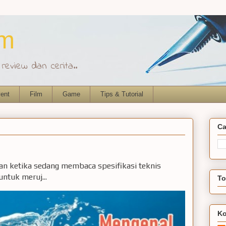
om
eview dan cerita..
ent
Film
Game
Tips & Tutorial
Ca
ian ketika sedang membaca spesifikasi teknis
ntuk meruj...
To
Ko