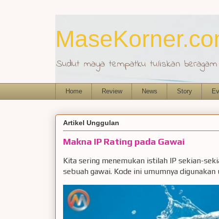
MaseKorner.c
Sudut maya tempatku tuliskan beragam r
Home
Review
News
Story
Ev
Artikel Unggulan
Makna IP Rating pada Gawai
Kita sering menemukan istilah IP sekian-sek
sebuah gawai. Kode ini umumnya digunakan u