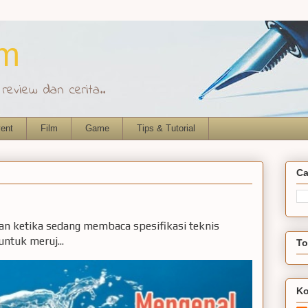
om
eview dan cerita..
ent
Film
Game
Tips & Tutorial
Ca
ian ketika sedang membaca spesifikasi teknis
ntuk meruj...
To
Ko