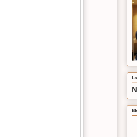
La
N
Bl