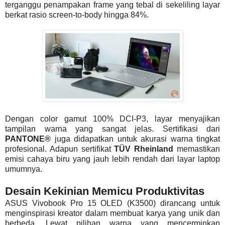
terganggu penampakan frame yang tebal di sekeliling layar
berkat rasio screen-to-body hingga 84%.
Dengan color gamut 100% DCI-P3, layar menyajikan
tampilan warna yang sangat jelas. Sertifikasi dari
PANTONE®
juga didapatkan untuk akurasi warna tingkat
profesional. Adapun sertifikat
TÜV Rheinland
memastikan
emisi cahaya biru yang jauh lebih rendah dari layar laptop
umumnya.
Desain Kekinian Memicu Produktivitas
ASUS Vivobook Pro 15 OLED (K3500) dirancang untuk
menginspirasi kreator dalam membuat karya yang unik dan
berbeda. Lewat pilihan warna yang mencerminkan