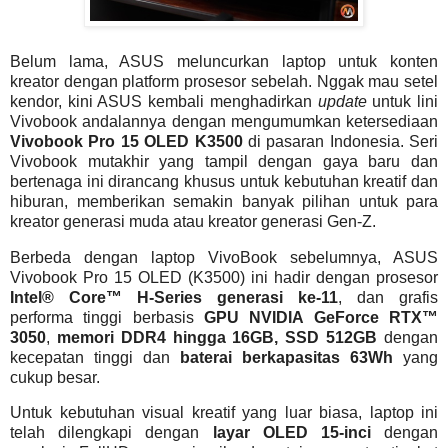
Belum lama, ASUS meluncurkan laptop untuk konten
kreator dengan platform prosesor sebelah. Nggak mau setel
kendor, kini ASUS kembali menghadirkan
update
untuk lini
Vivobook andalannya dengan mengumumkan ketersediaan
Vivobook Pro 15 OLED K3500
di pasaran Indonesia. Seri
Vivobook mutakhir yang tampil dengan gaya baru dan
bertenaga ini dirancang khusus untuk kebutuhan kreatif dan
hiburan, memberikan semakin banyak pilihan untuk para
kreator generasi muda atau kreator generasi Gen-Z.
Berbeda dengan laptop VivoBook sebelumnya, ASUS
Vivobook Pro 15 OLED (K3500) ini hadir dengan prosesor
Intel® Core™ H-Series generasi ke-11
, dan grafis
performa tinggi berbasis
GPU NVIDIA GeForce RTX™
3050
,
memori DDR4 hingga 16GB, SSD 512GB
dengan
kecepatan tinggi dan
baterai berkapasitas 63Wh
yang
cukup besar.
Untuk kebutuhan visual kreatif yang luar biasa, laptop ini
telah dilengkapi dengan
layar OLED 15-inci
dengan