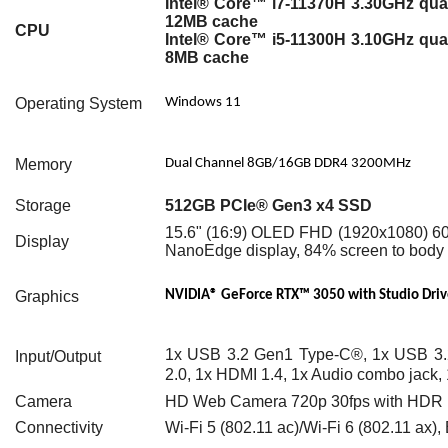
Intel® Core™ i7-11370H 3.30GHz quad
12MB cache
CPU
Intel® Core™ i5-11300H 3.10GHz quad
8MB cache
Operating System
Windows 11
Memory
Dual Channel 8GB/16GB DDR4 3200MHz
Storage
512GB PCIe® Gen3 x4 SSD
15.6" (16:9) OLED FHD (1920x1080) 6
Display
NanoEdge display, 84% screen to body 
Graphics
NVIDIA® GeForce RTX™ 3050 with Studio Driv
1x USB 3.2 Gen1 Type-C®, 1x USB 3.
Input/Output
2.0, 1x HDMI 1.4, 1x Audio combo jack,
Camera
HD Web Camera 720p 30fps with HDR Pr
Connectivity
Wi-Fi 5 (802.11 ac)/Wi-Fi 6 (802.11 ax)
,