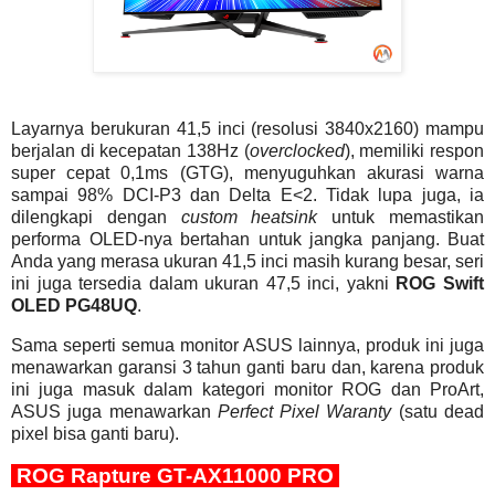
Layarnya berukuran 41,5 inci (resolusi 3840x2160) mampu
berjalan di kecepatan 138Hz (
overclocked
), memiliki respon
super cepat 0,1ms (GTG), menyuguhkan akurasi warna
sampai 98% DCI-P3 dan Delta E<2. Tidak lupa juga, ia
dilengkapi dengan
custom heatsink
untuk memastikan
performa OLED-nya bertahan untuk jangka panjang. Buat
Anda yang merasa ukuran 41,5 inci masih kurang besar, seri
ini juga tersedia dalam ukuran 47,5 inci, yakni
ROG Swift
OLED PG48UQ
.
Sama seperti semua monitor ASUS lainnya, produk ini juga
menawarkan garansi 3 tahun ganti baru dan, karena produk
ini juga masuk dalam kategori monitor ROG dan ProArt,
ASUS juga menawarkan
Perfect Pixel Waranty
(satu dead
pixel bisa ganti baru).
ROG Rapture GT-AX11000 PRO