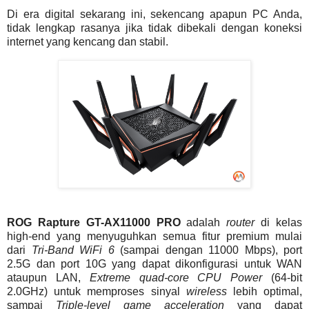
Di era digital sekarang ini, sekencang apapun PC Anda,
tidak lengkap rasanya jika tidak dibekali dengan koneksi
internet yang kencang dan stabil.
ROG Rapture GT-AX11000 PRO
adalah
router
di kelas
high-end yang menyuguhkan semua fitur premium mulai
dari
Tri-Band WiFi 6
(sampai dengan 11000 Mbps), port
2.5G dan port 10G yang dapat dikonfigurasi untuk WAN
ataupun LAN,
Extreme quad-core CPU Power
(64-bit
2.0GHz) untuk memproses sinyal
wireless
lebih optimal,
sampai
Triple-level game acceleration
yang dapat