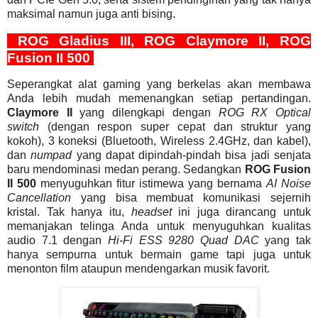
maksimal namun juga anti bising.
ROG Gladius III, ROG Claymore II, ROG
Fusion II 500
Seperangkat alat gaming yang berkelas akan membawa
Anda lebih mudah memenangkan setiap pertandingan.
Claymore II
yang dilengkapi dengan
ROG RX Optical
switch
(dengan respon super cepat dan struktur yang
kokoh), 3 koneksi (Bluetooth, Wireless 2.4GHz, dan kabel),
dan
numpad
yang dapat dipindah-pindah bisa jadi senjata
baru mendominasi medan perang. Sedangkan
ROG Fusion
II 500
menyuguhkan fitur istimewa yang bernama
AI Noise
Cancellation
yang bisa membuat komunikasi sejernih
kristal. Tak hanya itu,
headset
ini juga dirancang untuk
memanjakan telinga Anda untuk menyuguhkan kualitas
audio 7.1 dengan
Hi-Fi ESS 9280 Quad DAC
yang tak
hanya sempurna untuk bermain game tapi juga untuk
menonton film ataupun mendengarkan musik favorit.