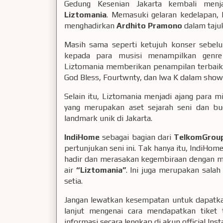
Gedung Kesenian Jakarta kembali men
Liztomania
. Memasuki gelaran kedelapan,
menghadirkan
Ardhito Pramono
dalam taj
Masih sama seperti ketujuh konser sebe
kepada para musisi menampilkan genre 
Liztomania memberikan penampilan terbaik d
God Bless, Fourtwnty, dan Iwa K dalam show 
Selain itu, Liztomania menjadi ajang para m
yang merupakan aset sejarah seni dan bu
landmark unik di Jakarta.
IndiHome
sebagai bagian dari
TelkomGro
pertunjukan seni ini. Tak hanya itu, IndiHom
hadir dan merasakan kegembiraan dengan me
air
“Liztomania”
. Ini juga merupakan sala
setia.
Jangan lewatkan kesempatan untuk dapatkan 
lanjut mengenai cara mendapatkan tiket 
informasi secara lengkap di akun official In