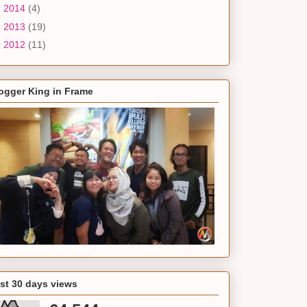
►
2014
(4)
►
2013
(19)
►
2012
(11)
ogger King in Frame
st 30 days views