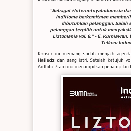
“Sebagai #InternetnyaIndonesia da
IndiHome berkomitmen memberika
dibutuhkan pelanggan. Salah 
pelanggan terpilih untuk menyaksik
Liztomania vol. 8,”
- E. Kurniawan,
Telkom Indone
Konser ini memang sudah menjadi agenda 
Hafiedz
dan sang istri. Setelah ketujuh 
Ardhito Pramono menampilkan penampilan te