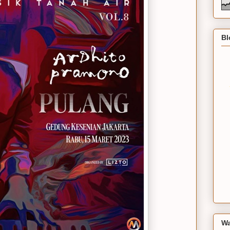
Bl
Wa