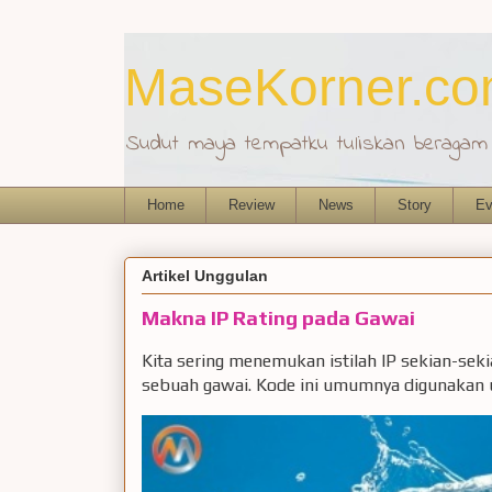
MaseKorner.c
Sudut maya tempatku tuliskan beragam r
Home
Review
News
Story
Ev
Artikel Unggulan
Makna IP Rating pada Gawai
Kita sering menemukan istilah IP sekian-sek
sebuah gawai. Kode ini umumnya digunakan u