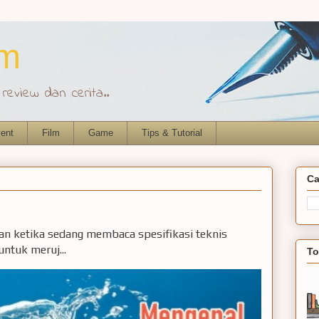
om
eview dan cerita..
ent
Film
Game
Tips & Tutorial
Ca
ian ketika sedang membaca spesifikasi teknis
ntuk meruj...
To