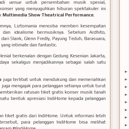
jadi
venue
untuk persembahan musik spesial,
 konser yang menyuguhkan hiburan spektakuler ini
uk
Multimedia Show Theatrical Performance
.
lumnya, Liztomania mencoba memberi kesempatan
dan idealisme bermusiknya. Sebelum Ardhito,
ari Slank, Glenn Fredly, Payung Teduh, Barasuara,
yang intimate dan fantastic.
ilenial berkenalan dengan Gedung Kesenian Jakarta,
daya sekaligus menjadikannya sebagai salah satu
up
juga terlibat untuk mendukung dan memeriahkan
e juga mengajak para pelanggan setianya untuk turut
mberikan ratusan tiket gratis konser musik tanah
h satu bentuk apresiasi IndiHome kepada pelanggan
tiket gratis dari IndiHome. Untuk informasi lebih
tersebut, para pelanggan IndiHome bisa melihat
stagram @IndiHome.