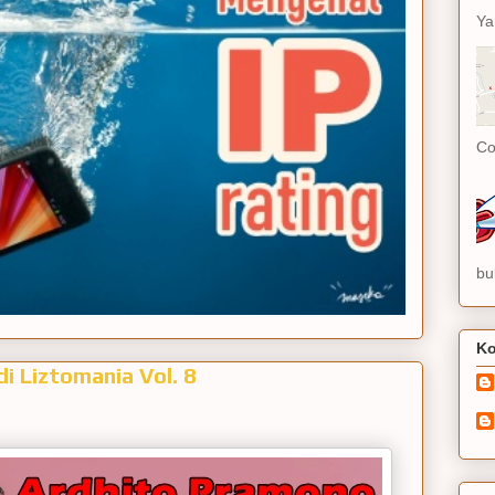
Ya
Co
bu
Ko
i Liztomania Vol. 8