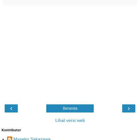
‹
›
Beranda
Lihat versi web
Kontributor
Maseko Sakazawa