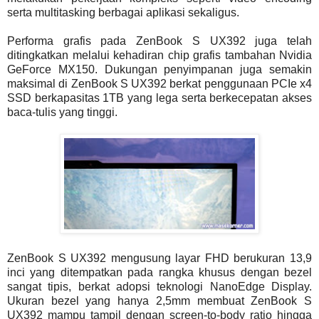
serta multitasking berbagai aplikasi sekaligus.
Performa grafis pada ZenBook S UX392 juga telah
ditingkatkan melalui kehadiran chip grafis tambahan Nvidia
GeForce MX150. Dukungan penyimpanan juga semakin
maksimal di ZenBook S UX392 berkat penggunaan PCIe x4
SSD berkapasitas 1TB yang lega serta berkecepatan akses
baca-tulis yang tinggi.
ZenBook S UX392 mengusung layar FHD berukuran 13,9
inci yang ditempatkan pada rangka khusus dengan bezel
sangat tipis, berkat adopsi teknologi NanoEdge Display.
Ukuran bezel yang hanya 2,5mm membuat ZenBook S
UX392 mampu tampil dengan screen-to-body ratio hingga