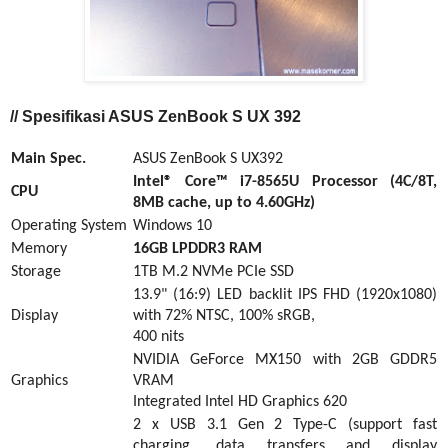
// Spesifikasi ASUS ZenBook S UX 392
Main Spec.
ASUS ZenBook S UX392
Intel® Core™ i7-
8565
U Processor (
4
C/
8
T,
CPU
8MB cache, up to 4
.60
GHz)
Operating System
Windows 10
Memory
16GB LPDDR3 RAM
Storage
1TB M.2 NVMe PCIe SSD
1
3
.
9
" (16:9)
LED
backlit
IPS
FHD (1920x1080)
Display
with 72% NTSC
, 100% sRGB,
400 nits
NVIDIA GeForce MX150 with 2GB GDDR5
Graphics
VRAM
Integrated Intel HD Graphics 620
2 x USB 3.1 Gen 2 Type-C (support fast
charging, data transfers and display