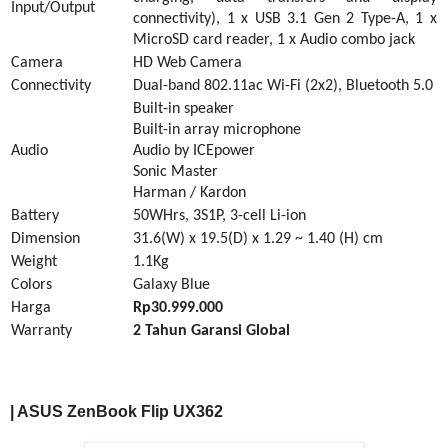
Input/Output
connectivity), 1 x USB 3.1 Gen 2 Type-A, 1 x
MicroSD card reader, 1 x Audio combo jack
Camera
HD Web Camera
Connectivity
Dual-band 802.11ac Wi-Fi
(2x2)
, Bluetooth
5.0
Built-in speaker
Built-in array microphone
Audio
Audio by ICEpower
Sonic Master
H
arm
a
n
/
K
ardon
Battery
50WHrs, 3S1P, 3-cell Li-ion
Dimension
31.6(W) x 19.5(D) x 1.29 ~ 1.40 (H) cm
Weight
1.
1K
g
Colors
Galaxy Blue
Harga
Rp30.999.000
Warranty
2 Tahun Garansi Global
| ASUS ZenBook Flip UX362