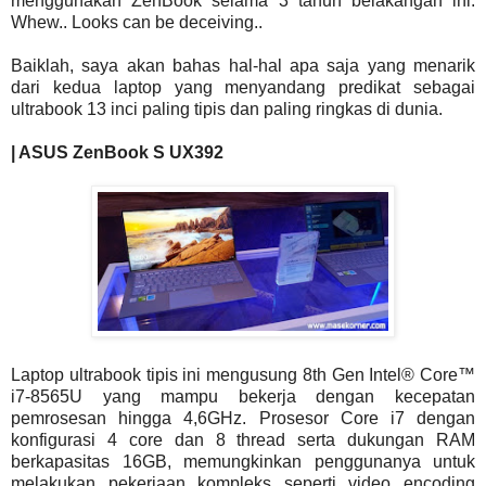
menggunakan ZenBook selama 3 tahun belakangan ini.
Whew.. Looks can be deceiving..
Baiklah, saya akan bahas hal-hal apa saja yang menarik
dari kedua laptop yang menyandang predikat sebagai
ultrabook 13 inci paling tipis dan paling ringkas di dunia.
| ASUS ZenBook S UX392
Laptop ultrabook tipis ini mengusung 8th Gen Intel® Core™
i7-8565U yang mampu bekerja dengan kecepatan
pemrosesan hingga 4,6GHz. Prosesor Core i7 dengan
konfigurasi 4 core dan 8 thread serta dukungan RAM
berkapasitas 16GB, memungkinkan penggunanya untuk
melakukan pekerjaan kompleks seperti video encoding