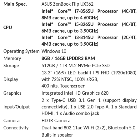
Main Spec.
ASUS ZenBook Flip UX362
Intel® Core™ i7-
8565
U Processor (
4
C/
8
T,
8MB cache, up to 4
.60
GHz)
Intel® Core™ i
5
-
8265U
Processor (
4
C/
8
T,
CPU
6
MB cache, up to
3.90
GHz)
Intel® Core™ i
3
-
8145
U Processor (
2
C/
4
T,
4
MB cache, up to
3.90
GHz)
Operating System
Windows 10
Memory
8GB / 16GB LPDDR3 RAM
Storage
512GB / 1TB M.2 NVMe PCIe SSD
1
3
.
3
" (16:9)
LED
backlit
IPS
FHD (1920x1080)
Display
with 72% NTSC
, 100% sRGB,
400 nits, Touchscreen
Graphics
Integrated Intel HD Graphics 620
2 x Type-C USB 3.1 Gen 1 (support display
Input/Output
connectivity), 1 x USB 2.0 Type-A, 1 x Standard
HDMI, 1 x Audio combo jack
Camera
HD IR Camera
Connectivity
Dual-band 802.11ac Wi-Fi
(2x2)
, Bluetooth
5.0
Built-in speaker