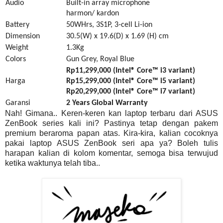
Audio
Built-in array microphone
harmon/ kardon
Battery
50WHrs, 3S1P, 3-cell Li-ion
Dimension
30.5(W) x 19.6(D) x 1.69 (H) cm
Weight
1.
3K
g
Colors
Gun Grey, Royal Blue
Rp11,299,000 (Intel® Core™ i3 variant)
Harga
Rp15,299,000 (Intel® Core™ i5 variant)
Rp20,299,000 (Intel® Core™ i7 variant)
Garansi
2 Years Global Warranty
Nah! Gimana.. Keren-keren kan laptop terbaru dari ASUS
ZenBook series kali ini? Pastinya tetap dengan pakem
premium beraroma papan atas. Kira-kira, kalian cocoknya
pakai laptop ASUS ZenBook seri apa ya? Boleh tulis
harapan kalian di kolom komentar, semoga bisa terwujud
ketika waktunya telah tiba..