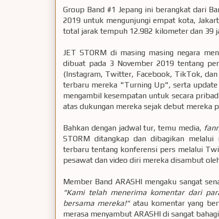
Group Band #1 Jepang ini berangkat dari B
2019 untuk mengunjungi empat kota, Jakarta
total jarak tempuh 12.982 kilometer dan 39
JET STORM di masing masing negara meny
dibuat pada 3 November 2019 tentang pen
(Instagram, Twitter, Facebook, TikTok, dan W
terbaru mereka "Turning Up", serta update
mengambil kesempatan untuk secara pribadi
atas dukungan mereka sejak debut mereka p
Bahkan dengan jadwal tur, temu media,
fan
STORM ditangkap dan dibagikan melalui m
terbaru tentang konferensi pers melalui Twit
pesawat dan video diri mereka disambut ole
Member Band ARASHI mengaku sangat senan
"Kami telah menerima komentar dari par
bersama mereka!"
atau komentar yang ber
merasa menyambut ARASHI di sangat bahagia