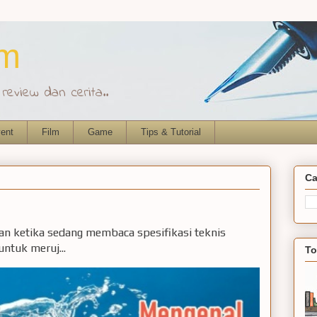
om
eview dan cerita..
ent
Film
Game
Tips & Tutorial
Ca
ian ketika sedang membaca spesifikasi teknis
ntuk meruj...
To