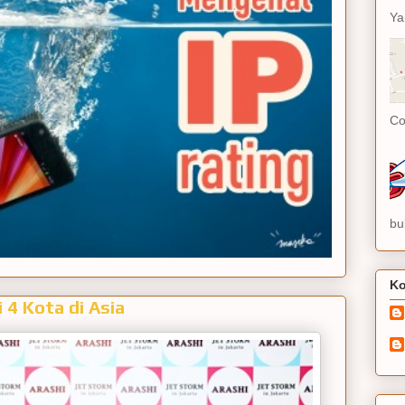
Ya
Co
bu
Ko
4 Kota di Asia