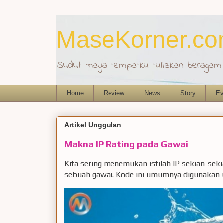
MaseKorner.c
Sudut maya tempatku tuliskan beragam r
Home
Review
News
Story
Ev
Artikel Unggulan
Makna IP Rating pada Gawai
Kita sering menemukan istilah IP sekian-sek
sebuah gawai. Kode ini umumnya digunakan u