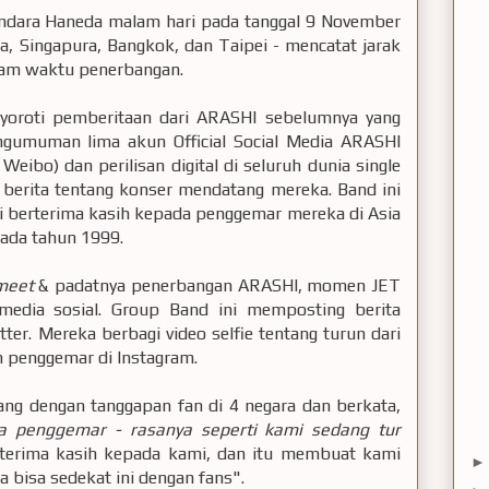
andara Haneda malam hari pada tanggal 9 November
, Singapura, Bangkok, dan Taipei - mencatat jarak
 jam waktu penerbangan.
oroti pemberitaan dari ARASHI sebelumnya yang
gumuman lima akun Official Social Media ARASHI
eibo) dan perilisan digital di seluruh dunia single
 berita tentang konser mendatang mereka. Band ini
 berterima kasih kepada penggemar mereka di Asia
ada tahun 1999.
meet
& padatnya penerbangan ARASHI, momen JET
edia sosial. Group Band ini memposting berita
ter. Mereka berbagi video selfie tentang turun dari
h penggemar di Instagram.
g dengan tanggapan fan di 4 negara dan berkata,
a penggemar - rasanya seperti kami sedang tur
terima kasih kepada kami, dan itu membuat kami
 bisa sedekat ini dengan fans".