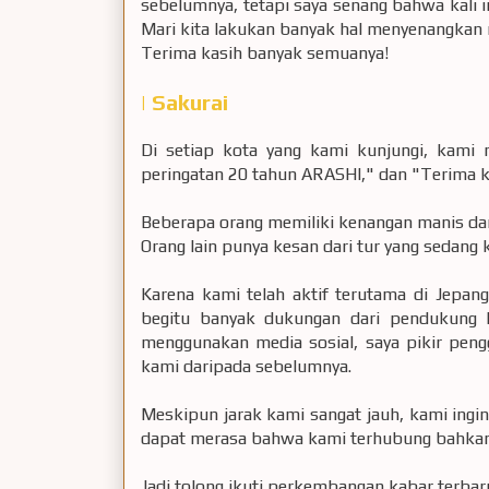
sebelumnya, tetapi saya senang bahwa kali i
Mari kita lakukan banyak hal menyenangkan m
Terima kasih banyak semuanya!
| Sakurai
Di setiap kota yang kami kunjungi, kami
peringatan 20 tahun ARASHI," dan "Terima k
Beberapa orang memiliki kenangan manis dar
Orang lain punya kesan dari tur yang sedang
Karena kami telah aktif terutama di Jepa
begitu banyak dukungan dari pendukung k
menggunakan media sosial, saya pikir peng
kami daripada sebelumnya.
Meskipun jarak kami sangat jauh, kami ing
dapat merasa bahwa kami terhubung bahkan 
Jadi tolong ikuti perkembangan kabar terbar