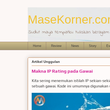
MaseKorner.c
Sudut maya tempatku tuliskan beragam r
Home
Review
News
Story
Ev
Artikel Unggulan
Makna IP Rating pada Gawai
Kita sering menemukan istilah IP sekian-sek
sebuah gawai. Kode ini umumnya digunakan u