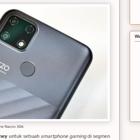
Wa
me Narzo 30A
ney
untuk sebuah
smartphone gaming
di segmen