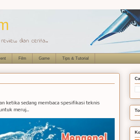
om
eview dan cerita..
ent
Film
Game
Tips & Tutorial
Ca
ian ketika sedang membaca spesifikasi teknis
ntuk meruj...
To
Ko