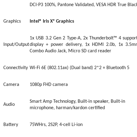
DCI-P3 100%, Pantone Validated, VESA HDR True Blac
Graphics
Intel® Iris Xᵉ Graphics
1x USB 3.2 Gen 2 Type-A, 2x Thunderbolt™ 4 suppor
Input/Output
display + power delivery, 1x HDMI 2.0b, 1x 3.5
Combo Audio Jack, Micro SD card reader
Connectivity
Wi-Fi 6
E
(802.11ax) (Dual band) 2*2 + Bluetooth 5
Camera
1080p FHD camera
Smart Amp Technology, Built-in speaker, Built-in
Audio
microphone, harman/kardon certified
Battery
75WHrs, 2S2P, 4-cell Li-ion