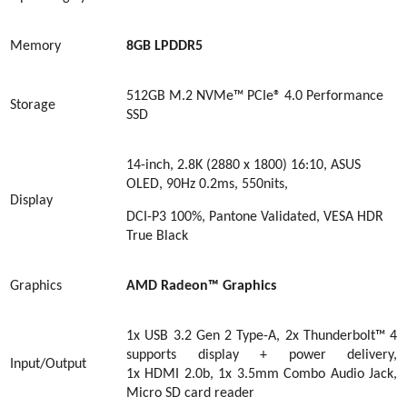
Memory
8GB LPDDR5
512GB M.2 NVMe™ PCIe®
4
.0
Performance
Storage
SSD
14-inch, 2.8K (2880 x 1800) 16:10, ASUS
OLED, 90Hz 0.2ms, 550nits,
Display
DCI-P3 100%, Pantone Validated, VESA HDR
True Black
Graphics
AMD Radeon™ Graphics
1x USB 3.2 Gen 2 Type-A, 2x Thunderbolt™ 4
supports display + power delivery,
Input/Output
1x HDMI 2.0b, 1x 3.5mm Combo Audio Jack,
Micro SD card reader