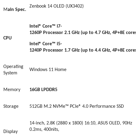
Zenbook 14 OLED (UX3402)
M
ain Spec.
Intel® Core™ i7-
1260P Processor 2.1 GHz (up to 4.7 GHz, 4P+8E core
CPU
Intel® Core™ i5-
1240P Processor 1.7 GHz (up to 4.4 GHz, 4P+8E core
Operating
Windows 1
1 Home
System
Memory
16GB LPDDR5
Storage
512GB M.2 NVMe™ PCIe®
4
.0
Performance
SSD
14-inch, 2.8K (2880 x 1800) 16:10, ASUS OLED, 90Hz
0.2ms, 400nits,
Display