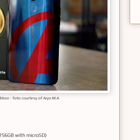
ition - foto courtesy of Aryo M.A
 256GB with microSD)