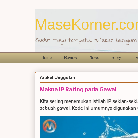
MaseKorner.c
Sudut maya tempatku tuliskan beragam r
Home
Review
News
Story
Ev
Artikel Unggulan
Makna IP Rating pada Gawai
Kita sering menemukan istilah IP sekian-sek
sebuah gawai. Kode ini umumnya digunakan u