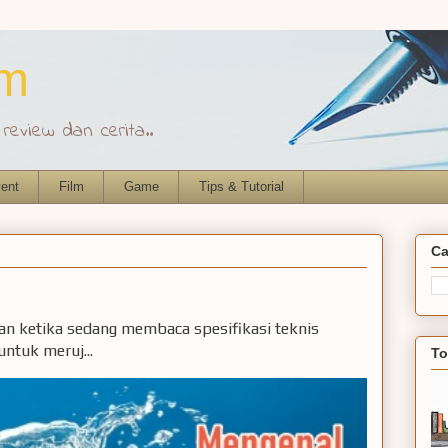
om
eview dan cerita..
ent
Film
Game
Tips & Tutorial
Ca
ian ketika sedang membaca spesifikasi teknis
ntuk meruj...
To