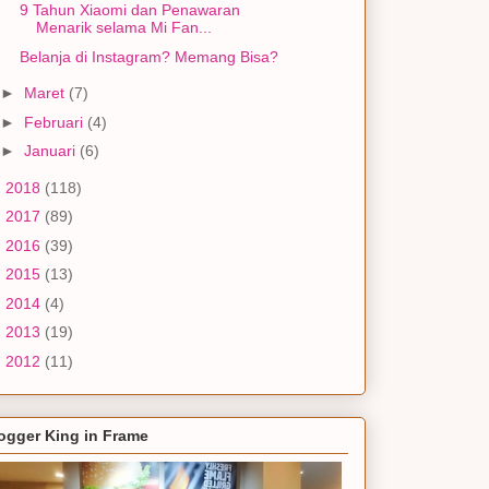
9 Tahun Xiaomi dan Penawaran
Menarik selama Mi Fan...
Belanja di Instagram? Memang Bisa?
►
Maret
(7)
►
Februari
(4)
►
Januari
(6)
►
2018
(118)
►
2017
(89)
►
2016
(39)
►
2015
(13)
►
2014
(4)
►
2013
(19)
►
2012
(11)
ogger King in Frame