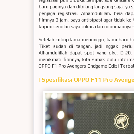
registrasi pun dibuka. Sempat ada kendala k
baru paginya dan dibilang langsung saja, y
penjaga registrasi. Alhamdulillah, bisa d
filmnya 3 jam, saya antisipasi agar tidak ke 
kupon cemilan saya tukar, dan minumannya s
Setelah cukup lama menunggu, kami baru bi
Tiket sudah di tangan, jadi nggak perl
Alhamdulillah dapat spot yang oke, D-20
menikmati filmnya, kita simak dulu inform
OPPO F1 Pro Avengers Endgame Edisi Terbata
| Spesifikasi OPPO F11 Pro Aveng