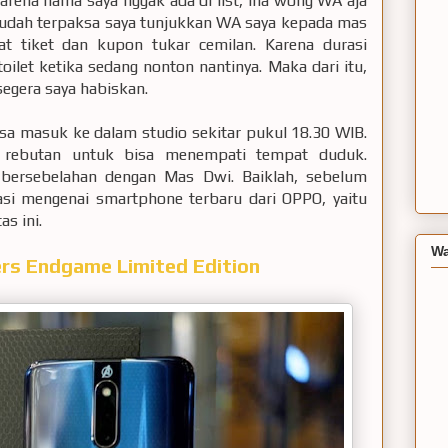
arena nama saya nggak ada di list, lha wong WA aja
a sudah terpaksa saya tunjukkan WA saya kepada mas
apat tiket dan kupon tukar cemilan. Karena durasi
toilet ketika sedang nonton nantinya. Maka dari itu,
egera saya habiskan.
sa masuk ke dalam studio sekitar pukul 18.30 WIB.
u rebutan untuk bisa menempati tempat duduk.
, bersebelahan dengan Mas Dwi. Baiklah, sebelum
asi mengenai smartphone terbaru dari OPPO, yaitu
s ini.
Wa
ers Endgame Limited Edition