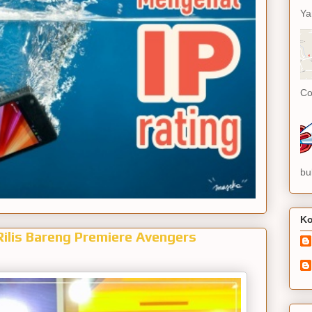
Ya
Co
bu
Ko
Rilis Bareng Premiere Avengers