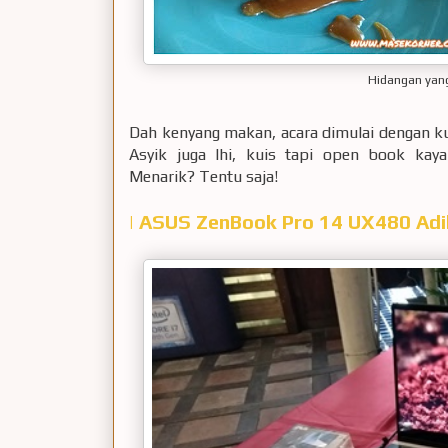
Hidangan yang
Dah kenyang makan, acara dimulai dengan k
Asyik juga lhi, kuis tapi open book kay
Menarik? Tentu saja!
| ASUS ZenBook Pro 14 UX480 Ad