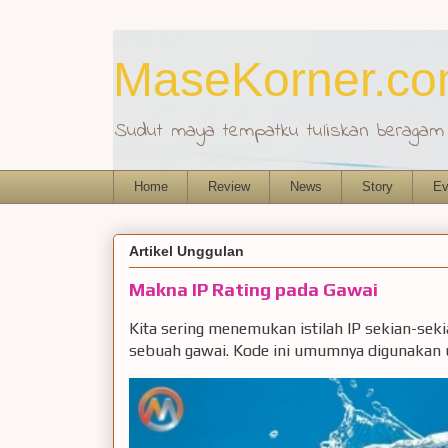
MaseKorner.c
Sudut maya tempatku tuliskan beragam r
Home
Review
News
Story
Ev
Artikel Unggulan
Makna IP Rating pada Gawai
Kita sering menemukan istilah IP sekian-sek
sebuah gawai. Kode ini umumnya digunakan u