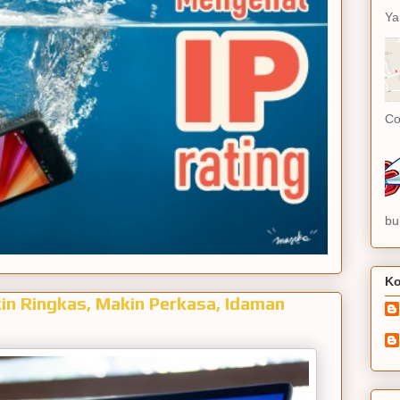
Ya
Co
bu
Ko
n Ringkas, Makin Perkasa, Idaman