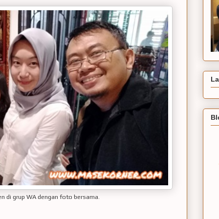
La
Bl
sen di grup WA dengan foto bersama.