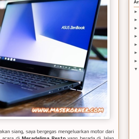
Ar
t makan siang, saya bergegas mengeluarkan motor dari
i acara di
Meradelima Resto
yang berada di Jalan