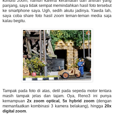
kondisi
zoom
, namun karena keramaian dan antrian yang
panjang, saya tidak sempat memindahkan hasil foto tersebut
ke smartphone saya. Ugh, sedih akutu jadinya. Yawda lah,
saya coba share foto hasil
zoom
teman-teman media saja
kalau begitu.
Tampak pada foto di atas, detil pada sepeda motor tentara
masih tampak jelas dan tajam. Oya, Reno3 ini punya
kemampuan
2x zoom optical, 5x hybrid zoom
(dengan
memanfaatkan kombinasi 3 kamera belakang), hingga
20x
digital zoom
.