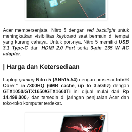
Acer mempersenjatai Nitro 5 dengan
red backlight
untuk
meningkatkan visibilitas
keyboard
saat bermain di tempat
yang kurang cahaya. Untuk port-nya, Nitro 5 memiliki
USB
3.1 Type-C
dan
HDMI 2.0 Port
serta
3-pin 135 W AC
adapter
.
| Harga dan Ketersediaan
Laptop
gaming
Nitro 5 (AN515-54)
dengan prosesor
Intel®
Core™ i5-7300HQ (6MB cache, up to 3.5Ghz)
dengan
GTX1050/GTX1650/GTX1660Ti
ini dijual mulai dari
Rp
14.499.000,-
dan tersedia di jaringan penjualan Acer dan
toko-toko komputer terdekat.