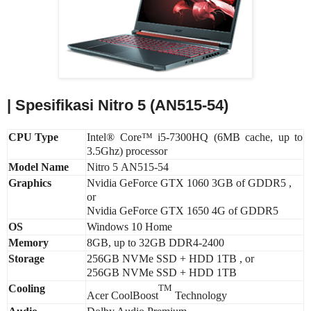
| Spesifikasi Nitro 5 (AN515-54)
CPU Type
Intel® Core™ i5-7300HQ (6MB cache, up to
3.5Ghz) processor
Model Name
Nitro 5
AN515-54
Graphics
Nvidia GeForce GTX 1060 3GB of GDDR5 ,
or
Nvidia GeForce GTX 1650 4G of GDDR5
OS
Windows 10 Home
Memory
8GB, up to 32GB DDR4-2400
Storage
256GB NVMe SSD + HDD 1TB , or
256GB NVMe SSD + HDD 1TB
Cooling
TM
Acer CoolBoost
Technology