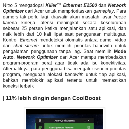
Nitro 5 mengadopsi
Killer™ Ethernet E2500
dan
Network
Optimizer
dari Acer untuk memprioritaskan
gameplay
. Para
gamers tak perlu lagi khawatir akan masalah layar
freeze
karena kinerja latensi meningkat secara keseluruhan
sebesar 25 persen ketika menjalankan satu aplikasi, dan
naik lebih dari 10 kali lipat saat penggunaan multitugas.
Kontrol
Ethernet
mendeteksi otomatis antara game, video
dan
chat stream
untuk memilih prioritas bandwith untuk
pengalaman penggunaan tanpa lag. Saat memilih
Mode
Auto
,
Network Optimizer
dari Acer mampu membedakan
program-program berat agar tidak ada isu konektivitas.
Alternatifnya, para pengguna bisa mengatur sendiri prioritas
program, mengubah alokasi
bandwith
untuk tiap aplikasi,
bahkan memblokir aplikasi tertentu untuk memastikan
koneksi terbaik
| 11% lebih dingin dengan CoolBoost