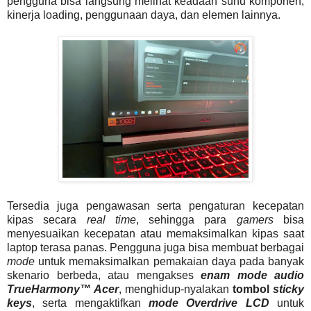
pengguna bisa langsung melihat keadaan suhu komponen,
kinerja loading, penggunaan daya, dan elemen lainnya.
Tersedia juga pengawasan serta pengaturan kecepatan
kipas secara
real time
, sehingga para
gamers
bisa
menyesuaikan kecepatan atau memaksimalkan kipas saat
laptop terasa panas. Pengguna juga bisa membuat berbagai
mode
untuk memaksimalkan pemakaian daya pada banyak
skenario berbeda, atau mengakses
enam mode audio
TrueHarmony™ Acer
, menghidup-nyalakan
tombol
sticky
keys
, serta mengaktifkan
mode Overdrive LCD
untuk