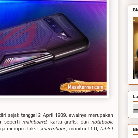
Bl
La
diri sejak tanggal 2 April 1989, awalnya merupakan
r seperti
mainboard
, kartu grafis, dan
notebook
.
juga memproduksi
smartphone
, monitor LCD,
tablet
Bl