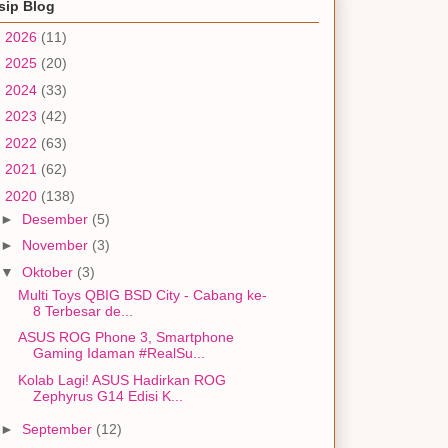
sip Blog
►
2026
(11)
►
2025
(20)
►
2024
(33)
►
2023
(42)
►
2022
(63)
►
2021
(62)
▼
2020
(138)
►
Desember
(5)
►
November
(3)
▼
Oktober
(3)
Multi Toys QBIG BSD City - Cabang ke-
8 Terbesar de...
ASUS ROG Phone 3, Smartphone
Gaming Idaman #RealSu...
Kolab Lagi! ASUS Hadirkan ROG
Zephyrus G14 Edisi K...
►
September
(12)