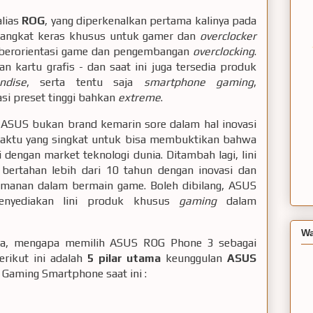
lias
ROG
, yang diperkenalkan pertama kalinya pada
rangkat keras khusus untuk gamer dan
overclocker
ian berorientasi game dan pengembangan
overclocking
.
an kartu grafis - dan saat ini juga tersedia produk
ndise
, serta tentu saja
smartphone gaming
,
si preset tinggi bahkan
extreme
.
 ASUS bukan brand kemarin sore dalam hal inovasi
 waktu yang singkat untuk bisa membuktikan bahwa
dengan market teknologi dunia. Ditambah lagi, lini
bertahan lebih dari 10 tahun dengan inovasi dan
yamanan dalam bermain game. Boleh dibilang, ASUS
enyediakan lini produk khusus
gaming
dalam
Wa
aya, mengapa memilih ASUS ROG Phone 3 sebagai
erikut ini adalah
5 pilar utama
keunggulan
ASUS
Gaming Smartphone saat ini :