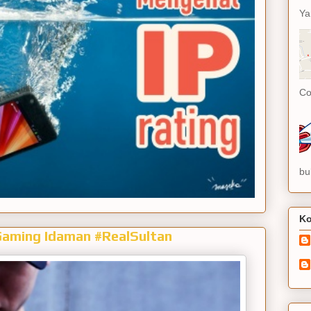
Ya
Co
bu
Ko
aming Idaman #RealSultan