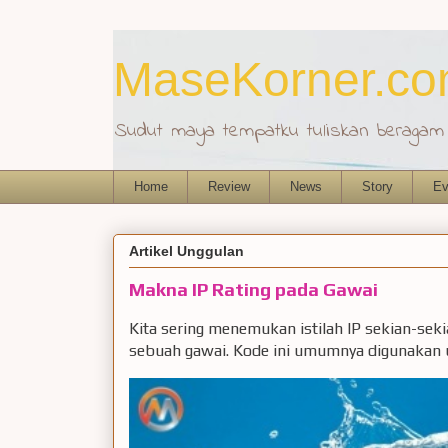
MaseKorner.c
Sudut maya tempatku tuliskan beragam r
Home
Review
News
Story
Ev
Artikel Unggulan
Makna IP Rating pada Gawai
Kita sering menemukan istilah IP sekian-sek
sebuah gawai. Kode ini umumnya digunakan u