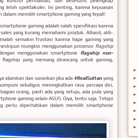
ng kontrol permainan, dan aksesoris pelengkap
 lebih spektakuler. Ini penting, karena kepuasan
han dalam memilih smartphone gaming yang tepat!
 smartphone gaming adalah salah spesifikasi karena
sales yang kurang memahami produk. Alhasil, alih-
malah semakin frustasi karena hape gaming yang
wa meskipun mungkin menggunakan prosesor
flagship
 dengan menggunakan smartphone
flagship non-
flagship yang memang dirancang untuk gaming,
ya idamkan dan sarankan jika ada
#RealSultan
yang
mpuni sekaligus meningkatkan rasa percaya diri,
bagian orang, pasti ada yang setuju, ada pula yang
tphone gaming selain ASUS. Oiya, tentu saja. Tetapi
ng perlu diperhatikan dalam memilih smartphone