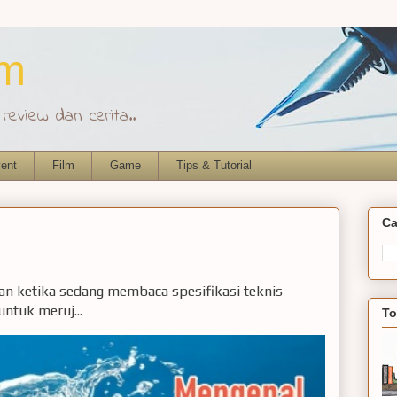
om
eview dan cerita..
ent
Film
Game
Tips & Tutorial
Ca
ian ketika sedang membaca spesifikasi teknis
ntuk meruj...
To