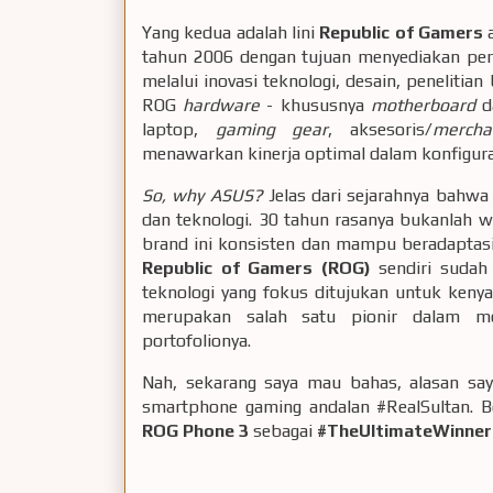
Yang kedua adalah lini
Republic of Gamers
a
tahun 2006 dengan tujuan menyediakan pe
melalui inovasi teknologi, desain, penelit
ROG
hardware
- khususnya
motherboard
d
laptop,
gaming gear
, aksesoris/
mercha
menawarkan kinerja optimal dalam konfigura
So, why ASUS?
Jelas dari sejarahnya bahwa
dan teknologi. 30 tahun rasanya bukanlah
brand ini konsisten dan mampu beradaptasi 
Republic of Gamers (ROG)
sendiri sudah 
teknologi yang fokus ditujukan untuk ken
merupakan salah satu pionir dalam m
portofolionya.
Nah, sekarang saya mau bahas, alasan s
smartphone gaming andalan #RealSultan. B
ROG Phone 3
sebagai
#TheUltimateWinner