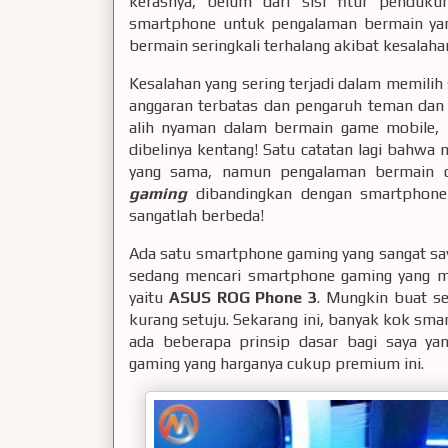
kerasnya, belum dari sisi fitur penduku
smartphone untuk pengalaman bermain yang
bermain seringkali terhalang akibat kesala
Kesalahan yang sering terjadi dalam memilih
anggaran terbatas dan pengaruh teman dan 
alih nyaman dalam bermain game mobile, 
dibelinya kentang! Satu catatan lagi bah
yang sama, namun pengalaman bermain
gaming
dibandingkan dengan smartphone 
sangatlah berbeda!
Ada satu smartphone gaming yang sangat sa
sedang mencari smartphone gaming yang mu
yaitu
ASUS ROG Phone 3
. Mungkin buat se
kurang setuju. Sekarang ini, banyak kok smar
ada beberapa prinsip dasar bagi saya ya
gaming yang harganya cukup premium ini.