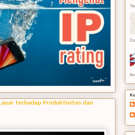
Ya
Co
bu
Ko
ayar terhadap Produktivitas dan