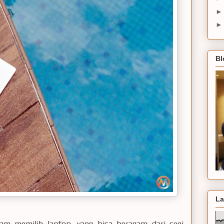
Bl
La
lam memilih laptop, yang bisa beragam dari segi