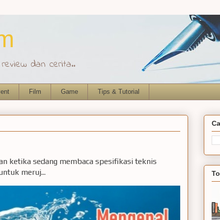
om
eview dan cerita..
ent
Film
Game
Tips & Tutorial
Ca
ian ketika sedang membaca spesifikasi teknis
ntuk meruj...
To