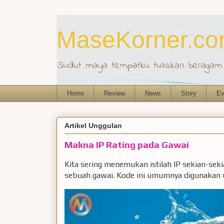
MaseKorner.c
Sudut maya tempatku tuliskan beragam r
Home
Review
News
Story
Ev
Artikel Unggulan
Makna IP Rating pada Gawai
Kita sering menemukan istilah IP sekian-sek
sebuah gawai. Kode ini umumnya digunakan u