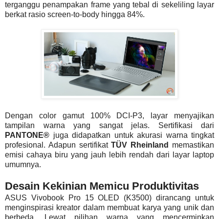
terganggu penampakan frame yang tebal di sekeliling layar
berkat rasio screen-to-body hingga 84%.
Dengan color gamut 100% DCI-P3, layar menyajikan
tampilan warna yang sangat jelas. Sertifikasi dari
PANTONE®
juga didapatkan untuk akurasi warna tingkat
profesional. Adapun sertifikat
TÜV Rheinland
memastikan
emisi cahaya biru yang jauh lebih rendah dari layar laptop
umumnya.
Desain Kekinian Memicu Produktivitas
ASUS Vivobook Pro 15 OLED (K3500) dirancang untuk
menginspirasi kreator dalam membuat karya yang unik dan
berbeda. Lewat pilihan warna yang mencerminkan