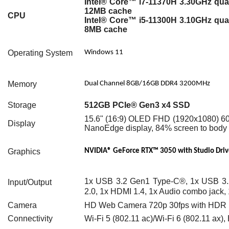
Intel® Core™ i7-11370H 3.30GHz quad
12MB cache
CPU
Intel® Core™ i5-11300H 3.10GHz quad
8MB cache
Operating System
Windows 11
Memory
Dual Channel 8GB/16GB DDR4 3200MHz
Storage
512GB PCIe® Gen3 x4 SSD
15.6" (16:9) OLED FHD (1920x1080) 6
Display
NanoEdge display, 84% screen to body 
Graphics
NVIDIA® GeForce RTX™ 3050 with Studio Driv
1x USB 3.2 Gen1 Type-C®, 1x USB 3.
Input/Output
2.0, 1x HDMI 1.4, 1x Audio combo jack,
Camera
HD Web Camera 720p 30fps with HDR Pr
Connectivity
Wi-Fi 5 (802.11 ac)/Wi-Fi 6 (802.11 ax)
,