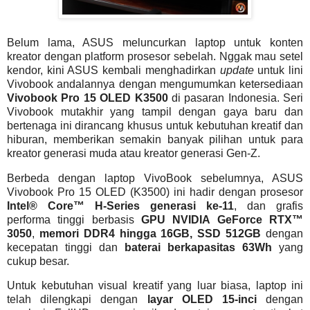
Belum lama, ASUS meluncurkan laptop untuk konten
kreator dengan platform prosesor sebelah. Nggak mau setel
kendor, kini ASUS kembali menghadirkan
update
untuk lini
Vivobook andalannya dengan mengumumkan ketersediaan
Vivobook Pro 15 OLED K3500
di pasaran Indonesia. Seri
Vivobook mutakhir yang tampil dengan gaya baru dan
bertenaga ini dirancang khusus untuk kebutuhan kreatif dan
hiburan, memberikan semakin banyak pilihan untuk para
kreator generasi muda atau kreator generasi Gen-Z.
Berbeda dengan laptop VivoBook sebelumnya, ASUS
Vivobook Pro 15 OLED (K3500) ini hadir dengan prosesor
Intel® Core™ H-Series generasi ke-11
, dan grafis
performa tinggi berbasis
GPU NVIDIA GeForce RTX™
3050
,
memori DDR4 hingga 16GB, SSD 512GB
dengan
kecepatan tinggi dan
baterai berkapasitas 63Wh
yang
cukup besar.
Untuk kebutuhan visual kreatif yang luar biasa, laptop ini
telah dilengkapi dengan
layar OLED 15-inci
dengan