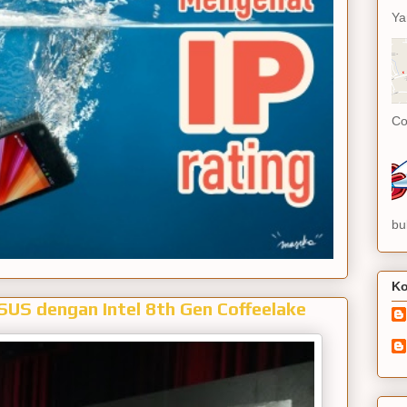
Ya
Co
bu
Ko
SUS dengan Intel 8th Gen Coffeelake