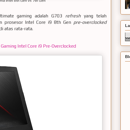
ma Intel 8th Gen vs 7th Gen
ultimate gaming adalah G703
refresh
yang telah
 prosesor Intel Core i9 8th Gen
pre-overclocked
La
 atas rata-rata.
aming Intel Core i9 Pre-Overclocked
Bl