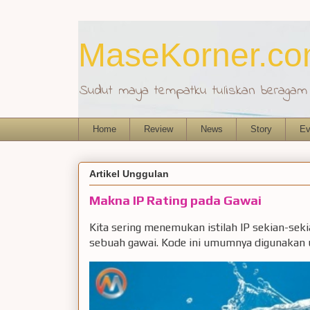
MaseKorner.c
Sudut maya tempatku tuliskan beragam r
Home
Review
News
Story
Ev
Artikel Unggulan
Makna IP Rating pada Gawai
Kita sering menemukan istilah IP sekian-sek
sebuah gawai. Kode ini umumnya digunakan u