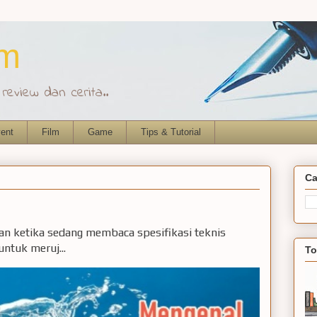
om
eview dan cerita..
ent
Film
Game
Tips & Tutorial
Ca
ian ketika sedang membaca spesifikasi teknis
ntuk meruj...
To