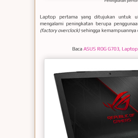
Peningkatan perfor
Laptop pertama yang ditujukan untuk 
mengalami peningkatan berupa penggunaan
(factory overclock)
sehingga kemampuannya di
Baca
ASUS ROG G703, Laptop G