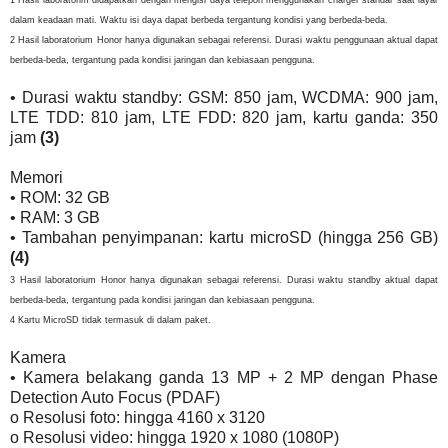
dalam keadaan mati. Waktu isi daya dapat berbeda tergantung kondisi yang berbeda-beda.
2 Hasil laboratorium Honor hanya digunakan sebagai referensi. Durasi waktu penggunaan aktual dapat
berbeda-beda, tergantung pada kondisi jaringan dan kebiasaan pengguna.
• Durasi waktu standby: GSM: 850 jam, WCDMA: 900 jam,
LTE TDD: 810 jam, LTE FDD: 820 jam, kartu ganda: 350
jam
(3)
Memori
• ROM: 32 GB
• RAM: 3 GB
• Tambahan penyimpanan: kartu microSD (hingga 256 GB)
(4)
3 Hasil laboratorium Honor hanya digunakan sebagai referensi. Durasi waktu standby aktual dapat
berbeda-beda, tergantung pada kondisi jaringan dan kebiasaan pengguna.
4 Kartu MicroSD tidak termasuk di dalam paket.
Kamera
• Kamera belakang ganda 13 MP + 2 MP dengan Phase
Detection Auto Focus (PDAF)
o Resolusi foto: hingga 4160 x 3120
o Resolusi video: hingga 1920 x 1080 (1080P)