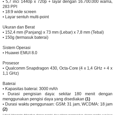
• 5,7 inci 1440p x 720p + layar dengan 16.700.000 warna,
283 PPI
• 18:9 wide screen
• Layar sentuh multi-point
Ukuran dan Berat
• 152,4 mm (Panjang) x 73 mm (Lebar) x 7,8 mm (Tebal)
• 150g (termasuk baterai)
Sistem Operasi
• Huawei EMUI 8.0
Prosesor
• Qualcomm Snapdragon 430, Octa-Core (4 x 1,4 GHz + 4 x
1,1 GHz)
Baterai
• Kapasitas baterai: 3000 mAh
• Durasi pengisian daya: sekitar 180 menit dengan
menggunakan pengisi daya yang disediakan
(1)
• Durasi waktu penggunaan: GSM: 31 jam, WCDMA: 18 jam
(2)
1 Hasil laboratorim didapatkan dengan mengisi daya telepon menggunakan charger standar saat layar