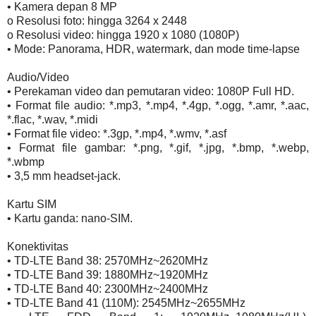
• Kamera depan 8 MP
o Resolusi foto: hingga 3264 x 2448
o Resolusi video: hingga 1920 x 1080 (1080P)
• Mode: Panorama, HDR, watermark, dan mode time-lapse
Audio/Video
• Perekaman video dan pemutaran video: 1080P Full HD.
• Format file audio: *.mp3, *.mp4, *.4gp, *.ogg, *.amr, *.aac,
*.flac, *.wav, *.midi
• Format file video: *.3gp, *.mp4, *.wmv, *.asf
• Format file gambar: *.png, *.gif, *.jpg, *.bmp, *.webp,
*.wbmp
• 3,5 mm headset-jack.
Kartu SIM
• Kartu ganda: nano-SIM.
Konektivitas
• TD-LTE Band 38: 2570MHz~2620MHz
• TD-LTE Band 39: 1880MHz~1920MHz
• TD-LTE Band 40: 2300MHz~2400MHz
• TD-LTE Band 41 (110M): 2545MHz~2655MHz