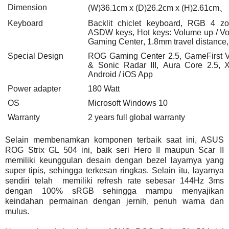
Dimension
(W)36.1cm x (D)26.2cm x (H)2.61cm
、
Keyboard
Backlit chiclet keyboard
,
RGB 4 zo
ASDW keys
,
Hot keys: Volume up / V
Gaming Center
,
1.8mm travel distance
Special Design
ROG Gaming Center 2.5
,
GameFirst 
& Sonic Radar III
,
Aura Core 2.5
,
X
Android / iOS App
Power adapter
180 Watt
OS
Microsoft Windows 10
Warranty
2 years full global warranty
Selain membenamkan komponen terbaik saat ini, ASUS
ROG Strix GL 504 ini, baik seri Hero II maupun Scar II
memiliki keunggulan desain dengan bezel layarnya yang
super tipis, sehingga terkesan ringkas. Selain itu, layarnya
sendiri telah memiliki refresh rate sebesar 144Hz 3ms
dengan 100% sRGB sehingga mampu menyajikan
keindahan permainan dengan jernih, penuh warna dan
mulus.