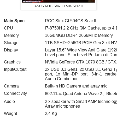
ASUS ROG Strix GL504 Scar II
Main Spec.
ROG Strix GL504GS Scar II
CPU
i7-8750H 2.2 GHz (9M Cache, up to 4.
Memory
16GB/8GB DDR4 2666MHz Memory
Storage
1TB SSHD+256GB PCIE Gen 3 x4 N
Display
Layar 15.6” Wide View Anti Glare
(192
Level panel
Slim bezel Pertama di Dun
Graphics
NVidia GeForce GTX 1070 8GB / G
Input/Output
2x USB 3.1 Gen1, 2x USB 3.1 Gen2 T
port, 1x Mini-DP port, 3-in-1 card
Audio Combo port
Camera
Built-in HD Camera and array mic
Connectivity
802.11ac
Quad Antena
Wave 2
、
Bluet
Audio
2 x speaker with Smart AMP technolog
Array microphones
Weight
2,4 Kg