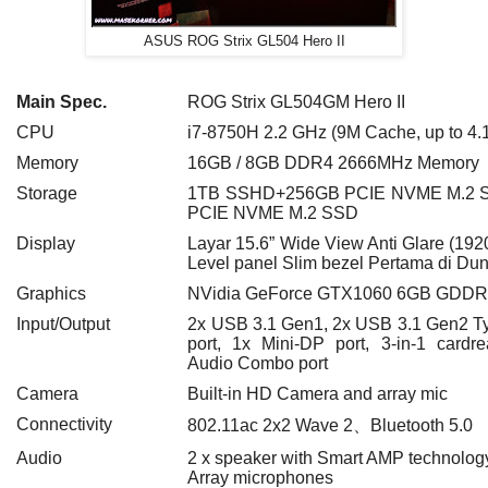
ASUS ROG Strix GL504 Hero II
Main Spec.
ROG Strix GL504GM Hero II
CPU
i7-8750H 2.2 GHz (9M Cache, up to 4.
Memory
16GB
/
8GB DDR4 2666MHz Memory
Storage
1TB SSHD+256GB PCIE NVME M.2 
PCIE NVME M.2 SSD
Display
Layar 15.6” Wide View Anti Glare
(192
Level panel
Slim bezel Pertama di Dun
Graphics
NVidia GeForce GTX1060 6GB GDD
Input/Output
2x USB 3.1 Gen1, 2x USB 3.1 Gen2 T
port, 1x Mini-DP port, 3-in-1 card
Audio Combo port
Camera
Built-in HD Camera and array mic
Connectivity
802.11ac 2x2 Wave 2
、
Bluetooth 5.0
Audio
2 x speaker with Smart AMP technolog
Array microphones