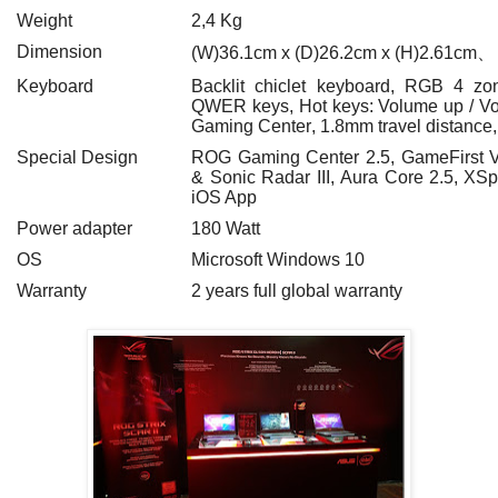
Weight
2,4 Kg
Dimension
(W)36.1cm x (D)26.2cm x (H)2.61cm
、
Keyboard
Backlit chiclet keyboard
,
RGB 4 zon
QWER keys
,
Hot keys: Volume up / V
Gaming Center
,
1.8mm travel distance
Special Design
ROG Gaming Center 2.5
,
GameFirst 
& Sonic Radar III
,
Aura Core 2.5
,
XSp
iOS App
Power adapter
180 Watt
OS
Microsoft Windows 10
Warranty
2 years full global warranty