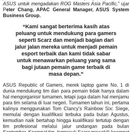
ASUS untuk mengadakan ROG Masters Asia Pacific,"
ujar
P
eter Chang, APAC General Manager, ASUS System
Business Group.
“Kami sangat berterima kasih atas
peluang untuk mendukung para gamers
seperti Scarz dan menjadi bagian dari
jalur jalan mereka untuk menjadi pemain
esport terbaik dan kami tidak sabar
untuk menawarkan peluang yang sama
bagi jutaan pemain game terbaik di
masa depan.”
ASUS Republic of Gamers, merek laptop game No, 1 di
dunia mendukung tim dan para pemain tidak hanya dalam
hal mengorganisir turnamen, tetapi juga dalam hal menjamu
para tim selama di luar negeri. Turnamen tahun ini, pertama
kalinya menggunakan Tom Clancy’s Rainbow Six: Siege,
memulai dengan kualifikasi terbuka pada bulan Agustus,
kemudian naik bertahap hingga kualifikasi tertutup dengan
tim profesional melalui jalur undangan pada bulan