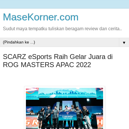
MaseKorner.com
Sudut maya tempatku tuliskan beragam review dan cerita..
▼
SCARZ eSports Raih Gelar Juara di
ROG MASTERS APAC 2022