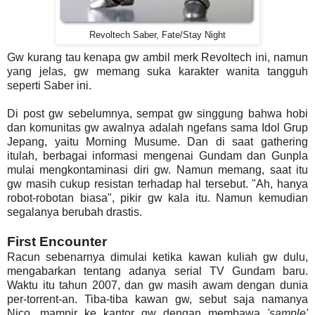
Revoltech Saber, Fate/Stay Night
Gw kurang tau kenapa gw ambil merk Revoltech ini, namun
yang jelas, gw memang suka karakter wanita tangguh
seperti Saber ini.
Di post gw sebelumnya, sempat gw singgung bahwa hobi
dan komunitas gw awalnya adalah ngefans sama Idol Grup
Jepang, yaitu Morning Musume. Dan di saat gathering
itulah, berbagai informasi mengenai Gundam dan Gunpla
mulai mengkontaminasi diri gw. Namun memang, saat itu
gw masih cukup resistan terhadap hal tersebut. "Ah, hanya
robot-robotan biasa", pikir gw kala itu. Namun kemudian
segalanya berubah drastis.
First Encounter
Racun sebenarnya dimulai ketika kawan kuliah gw dulu,
mengabarkan tentang adanya serial TV Gundam baru.
Waktu itu tahun 2007, dan gw masih awam dengan dunia
per-torrent-an. Tiba-tiba kawan gw, sebut saja namanya
Nico, mampir ke kantor gw dengan membawa
'sample'