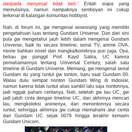
daripada menyesal tidak beli."
Entah siapa yang
memulainya, namun nampaknya semboyan ini cukup
terkenal di kalangan komunitas hobbyist.
Nah, di forum ini, gw mengenal seseorang yang memiliki
pengetahuan luas tentang Gundam Universe. Dan dari sini
pula gw mengetahui jauh lebih dalam mengenai Gundam
Universe, baik itu secara timeline, serial TV, anime OVA,
movie bahkan novel dan mangka/komiknya pun juga. Oya,
beliau gw panggil Prof. Kayd Satria, UC karena
pemahamannya tentang Universal Century, salah satu
timeline di Gundam Universe. Memang, gw mengenal serial
Gundam itu yang runtut gw tonton, baru saat Gundam 00.
Walau dulu sempat nonton Gundam Wing di Indosiar,
namun karena tidak runtut alias sambil lalu saja nontonnya,
jadi nggak paham ceritanya. Nah, setelah gw tau UC, gw
jadi jatuh cinta dengan timeline UC, dan akhirnya mencari
tau, mengkoleksi animenya, dan menontonnya secara
runtut, sehingga akhirnya gw cukup memahami alur cerita
dari Gundam UC sejak 0079 hingga terakhir kemarin
Gundam Unicorn.