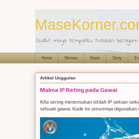
MaseKorner.c
Sudut maya tempatku tuliskan beragam r
Home
Review
News
Story
Ev
Artikel Unggulan
Makna IP Rating pada Gawai
Kita sering menemukan istilah IP sekian-sek
sebuah gawai. Kode ini umumnya digunakan u