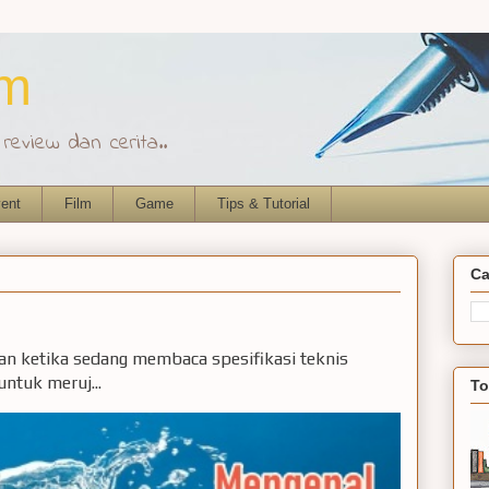
om
eview dan cerita..
ent
Film
Game
Tips & Tutorial
Ca
ian ketika sedang membaca spesifikasi teknis
ntuk meruj...
To