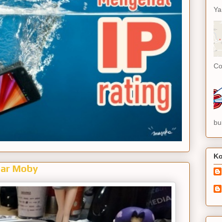
Ya
Co
bu
Ko
ear Moby