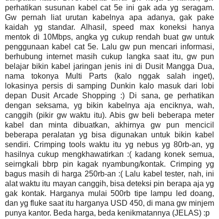
perhatikan susunan kabel cat 5e ini gak ada yg seragam.
Gw pernah liat urutan kabelnya apa adanya, gak pake
kaidah yg standar. Alhasil, speed max koneksi hanya
mentok di 10Mbps, angka yg cukup rendah buat gw untuk
penggunaan kabel cat 5e. Lalu gw pun mencari informasi,
berhubung internet masih cukup langka saat itu, gw pun
belajar bikin kabel jaringan jenis ini di Dusit Mangga Dua,
nama tokonya Multi Parts (kalo nggak salah inget),
lokasinya persis di samping Dunkin kalo masuk dari lobi
depan Dusit Arcade Shopping :) Di sana, ge perhatikan
dengan seksama, yg bikin kabelnya aja enciknya, wah,
canggih (pikir gw waktu itu). Abis gw beli beberapa meter
kabel dan minta dibuatkan, akhirnya gw pun mencicil
beberapa peralatan yg bisa digunakan untuk bikin kabel
sendiri. Crimping tools waktu itu yg nebus yg 80rb-an, yg
hasilnya cukup mengkhawatirkan :( kadang konek semua,
seirngkali bbrp pin kagak nyambung/kontak. Crimping yg
bagus masih di harga 250rb-an :( Lalu kabel tester, nah, ini
alat waktu itu mayan canggih, bisa deteksi pin berapa aja yg
gak kontak. Harganya mulai 500rb tipe lampu led doang,
dan yg fluke saat itu harganya USD 450, di mana gw minjem
punya kantor. Beda harga, beda kenikmatannya (JELAS) :p