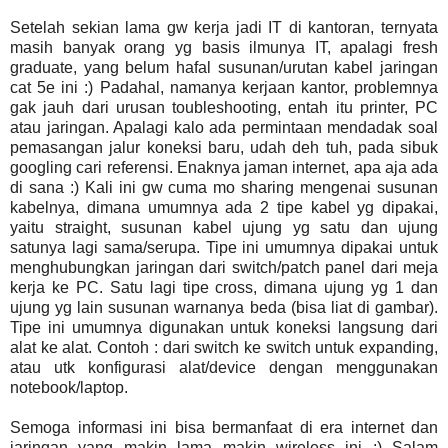
Setelah sekian lama gw kerja jadi IT di kantoran, ternyata
masih banyak orang yg basis ilmunya IT, apalagi fresh
graduate, yang belum hafal susunan/urutan kabel jaringan
cat 5e ini :) Padahal, namanya kerjaan kantor, problemnya
gak jauh dari urusan toubleshooting, entah itu printer, PC
atau jaringan. Apalagi kalo ada permintaan mendadak soal
pemasangan jalur koneksi baru, udah deh tuh, pada sibuk
googling cari referensi. Enaknya jaman internet, apa aja ada
di sana :) Kali ini gw cuma mo sharing mengenai susunan
kabelnya, dimana umumnya ada 2 tipe kabel yg dipakai,
yaitu straight, susunan kabel ujung yg satu dan ujung
satunya lagi sama/serupa. Tipe ini umumnya dipakai untuk
menghubungkan jaringan dari switch/patch panel dari meja
kerja ke PC. Satu lagi tipe cross, dimana ujung yg 1 dan
ujung yg lain susunan warnanya beda (bisa liat di gambar).
Tipe ini umumnya digunakan untuk koneksi langsung dari
alat ke alat. Contoh : dari switch ke switch untuk expanding,
atau utk konfigurasi alat/device dengan menggunakan
notebook/laptop.
Semoga informasi ini bisa bermanfaat di era internet dan
jaringan yang makin lama makin wireless ini :) Salam