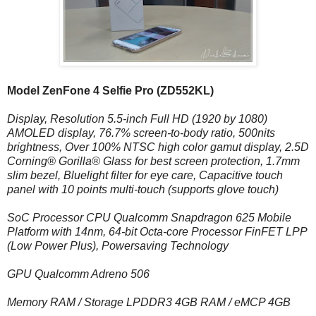
Model ZenFone 4 Selfie Pro (ZD552KL)
Display, Resolution 5.5-inch Full HD (1920 by 1080)
AMOLED display, 76.7% screen-to-body ratio, 500nits
brightness, Over 100% NTSC high color gamut display, 2.5D
Corning® Gorilla® Glass for best screen protection, 1.7mm
slim bezel, Bluelight filter for eye care, Capacitive touch
panel with 10 points multi-touch (supports glove touch)
SoC Processor CPU Qualcomm Snapdragon 625 Mobile
Platform with 14nm, 64-bit Octa-core Processor FinFET LPP
(Low Power Plus), Powersaving Technology
GPU Qualcomm Adreno 506
Memory RAM / Storage LPDDR3 4GB RAM / eMCP 4GB