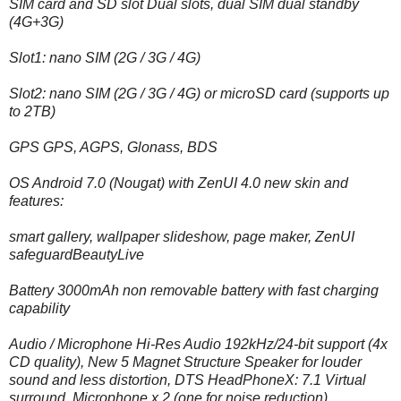
SIM card and SD slot Dual slots, dual SIM dual standby
(4G+3G)
Slot1: nano SIM (2G / 3G / 4G)
Slot2: nano SIM (2G / 3G / 4G) or microSD card (supports up
to 2TB)
GPS GPS, AGPS, Glonass, BDS
OS Android 7.0 (Nougat) with ZenUI 4.0 new skin and
features:
smart gallery, wallpaper slideshow, page maker, ZenUI
safeguardBeautyLive
Battery 3000mAh non removable battery with fast charging
capability
Audio / Microphone Hi-Res Audio 192kHz/24-bit support (4x
CD quality), New 5 Magnet Structure Speaker for louder
sound and less distortion, DTS HeadPhoneX: 7.1 Virtual
surround, Microphone x 2 (one for noise reduction)