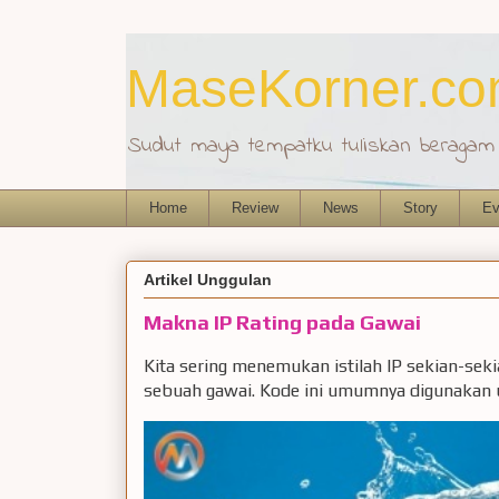
MaseKorner.c
Sudut maya tempatku tuliskan beragam r
Home
Review
News
Story
Ev
Artikel Unggulan
Makna IP Rating pada Gawai
Kita sering menemukan istilah IP sekian-sek
sebuah gawai. Kode ini umumnya digunakan u