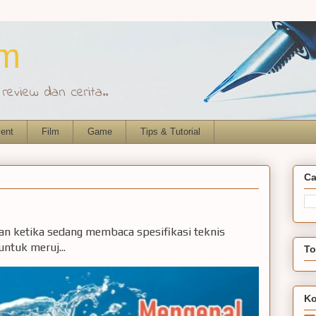
om
eview dan cerita..
ent
Film
Game
Tips & Tutorial
Ca
ian ketika sedang membaca spesifikasi teknis
ntuk meruj...
To
Ko