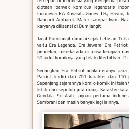
terdepan di Indonesia yang mengelola pusta
ciptaan banyak komikus legendaris Indo
Indonesia RA Kosasih, Ganes TH., Hasmi,
Banuarli Ambardi, Mater sampai Iwan Nazi
karyanya dilisensi di Bumilangit.
Jagat Bumilangit dimulai sejak Letusan Toba
yaitu Era Legenda, Era Jawara, Era Patriot
pendekar, mereka ada di masa kerajaan nus
50 judul komiknya yang telah diterbitkan. Di
Sedangkan Era Patriot adalah eranya para 
Patriot terdiri dari 700 karakter dan 110 
Sepanjang sejarahnya komik-komik ini telah t
lebih dari sepuluh juta orang. Karakter-ka
Gundala, Sri Asih, jagoan pertama Indones
Sembrani dan masih banyak lagi lainnya.