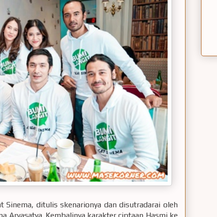
t Sinema, ditulis skenarionya dan disutradarai oleh
a Aryasatya. Kembalinya karakter ciptaan Hasmi ke