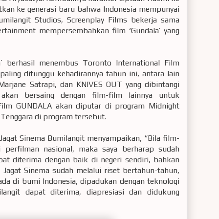
hatkan ke generasi baru bahwa Indonesia mempunyai
umilangit Studios, Screenplay Films bekerja sama
tertainment mempersembahkan film ‘Gundala’ yang
a’ berhasil menembus Toronto International Film
aling ditunggu kehadirannya tahun ini, antara lain
Marjane Satrapi, dan KNIVES OUT yang dibintangi
akan bersaing dengan film-film lainnya untuk
Film GUNDALA akan diputar di program Midnight
 Tenggara di program tersebut.
 Jagat Sinema Bumilangit menyampaikan, “Bila film-
ai perfilman nasional, maka saya berharap sudah
at diterima dengan baik di negeri sendiri, bahkan
m Jagat Sinema sudah melalui riset bertahun-tahun,
ada di bumi Indonesia, dipadukan dengan teknologi
langit dapat diterima, diapresiasi dan didukung