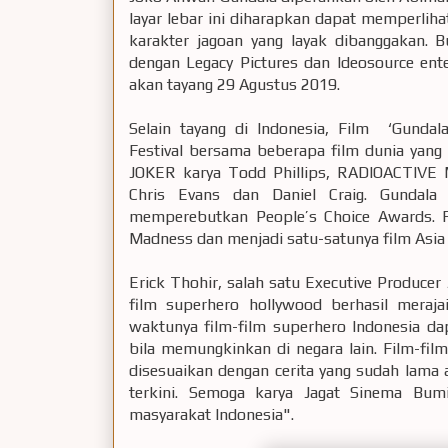
layar lebar ini diharapkan dapat memperli
karakter jagoan yang layak dibanggakan. B
dengan Legacy Pictures dan Ideosource en
akan tayang 29 Agustus 2019.
Selain tayang di Indonesia, Film ‘Gundal
Festival bersama beberapa film dunia yang p
JOKER karya Todd Phillips, RADIOACTIVE 
Chris Evans dan Daniel Craig. Gundala 
memperebutkan People’s Choice Awards. 
Madness dan menjadi satu-satunya film Asia
Erick Thohir, salah satu Executive Producer
film superhero hollywood berhasil meraj
waktunya film-film superhero Indonesia dap
bila memungkinkan di negara lain. Film-fil
disesuaikan dengan cerita yang sudah lama 
terkini. Semoga karya Jagat Sinema Bumi
masyarakat Indonesia".