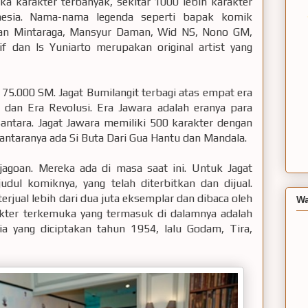
ka karakter terbanyak, sekitar 1000 lebih karakter
nesia. Nama-nama legenda seperti bapak komik
 Jan Mintaraga, Mansyur Daman, Wid NS, Nono GM,
f dan Is Yuniarto merupakan original artist yang
 75.000 SM. Jagat Bumilangit terbagi atas empat era
, dan Era Revolusi. Era Jawara adalah eranya para
antara. Jagat Jawara memiliki 500 karakter dengan
 antaranya ada Si Buta Dari Gua Hantu dan Mandala.
jagoan. Mereka ada di masa saat ini. Untuk Jagat
judul komiknya, yang telah diterbitkan dan dijual.
erjual lebih dari dua juta eksemplar dan dibaca oleh
Wa
rakter terkemuka yang termasuk di dalamnya adalah
ia yang diciptakan tahun 1954, lalu Godam, Tira,