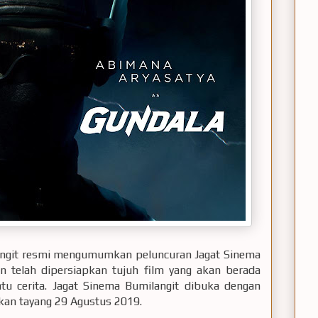
ilangit resmi mengumumkan peluncuran Jagat Sinema
an telah dipersiapkan tujuh film yang akan berada
atu cerita. Jagat Sinema Bumilangit dibuka dengan
akan tayang 29 Agustus 2019.