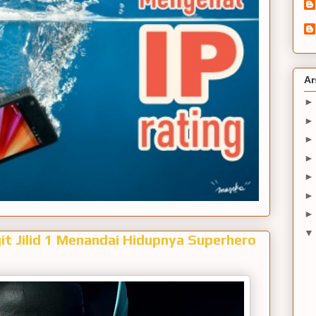
Ar
it Jilid 1 Menandai Hidupnya Superhero