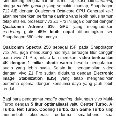
Mendukung pengalaman untuk multi-aplikasi baik
streaming
hingga
mobile gaming
yang semakin mantap, Snapdragon
712 AIE dengan Qualcomm Octa-core CPU Generasi ke-3
akan memberikan performa gaming yang lebih halus namun
tetap efisien. prosesor vivo Z1 Pro ini juga dibundel dengan
Qualcomm Adreno 616 GPU
yang menghadirkan
rendering
grafis
45% lebih cepat
dibandingkan seri
Snapdragon 660 sebelumnya.
Qualcomm Spectra 250
sebagai ISP pada Snapdragon
712 AIE juga mendukung hadirnya berbagai fitur canggih
pada vivo Z1 Pro, antara lain merekam
video berkualitas
4K dengan 1 miliar shade warna
beserta pengalaman
audio yang lebih nyata. Selain itu, pengambilan video
dengan vivo Z1 Pro sudah didukung dengan
Electronic
Image Stabilization (EIS)
yang tetap menghadirkan
performa optimal dengan konsumsi daya yang jauh lebih
rendah.
Bagi para penggemar
mobile gaming
, dukungan vivo Multi-
Turbo dengan
5 fitur optimalisasi
yaitu
Center Turbo, AI
Turbo, Net Turbo, Cooling Turbo, dan Game Turbo
siap
menambah akselerasi performa smartphone saat