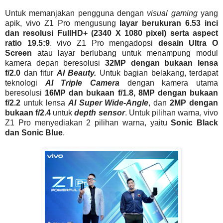
Untuk memanjakan pengguna dengan
visual gaming
yang
apik, vivo Z1 Pro mengusung
layar berukuran 6.53 inci
dan resolusi FullHD+ (2340 X 1080 pixel) serta aspect
ratio 19.5:9
. vivo Z1 Pro mengadopsi
desain Ultra O
Screen
atau layar berlubang untuk menampung modul
kamera depan beresolusi
32MP dengan bukaan lensa
f/2.0
dan fitur
AI Beauty.
Untuk bagian belakang, terdapat
teknologi
AI Triple Camera
dengan kamera utama
beresolusi
16MP dan bukaan f/1.8, 8MP dengan bukaan
f/2.2
untuk lensa
AI Super Wide-Angle
, dan
2MP dengan
bukaan f/2.4
untuk
depth sensor
. Untuk pilihan warna, vivo
Z1 Pro menyediakan 2 pilihan warna, yaitu
Sonic Black
dan Sonic Blue
.