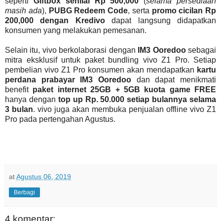
seperti
Giftbox senilai Rp 500,000
(
selama persediaan
masih ada
),
PUBG Redeem Code
, serta
promo cicilan Rp
200,000 dengan Kredivo
dapat langsung didapatkan
konsumen yang melakukan pemesanan.
Selain itu, vivo berkolaborasi dengan
IM3 Ooredoo
sebagai
mitra eksklusif untuk paket bundling vivo Z1 Pro. Setiap
pembelian vivo Z1 Pro konsumen akan mendapatkan
kartu
perdana prabayar IM3 Ooredoo
dan dapat menikmati
benefit
paket internet 25GB + 5GB kuota game FREE
hanya dengan
top up Rp. 50.000 setiap bulannya selama
3 bulan
. vivo juga akan membuka penjualan offline vivo Z1
Pro pada pertengahan Agustus.
at
Agustus 06, 2019
Berbagi
4 komentar: