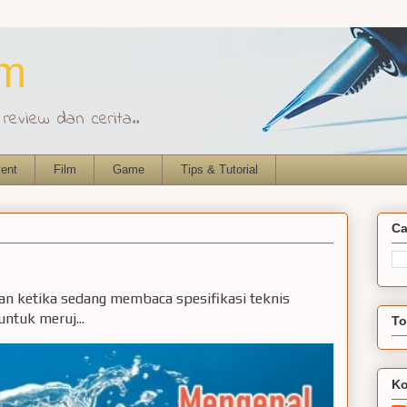
om
eview dan cerita..
ent
Film
Game
Tips & Tutorial
Ca
ian ketika sedang membaca spesifikasi teknis
ntuk meruj...
To
Ko