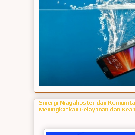
Sinergi Niagahoster dan Komunit
Meningkatkan Pelayanan dan Keah