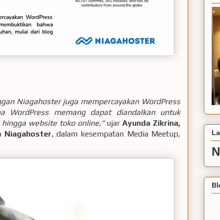
nggan Niagahoster juga mempercayakan WordPress
ena WordPress memang dapat diandalkan untuk
 hingga website toko online,”
ujar
Ayunda Zikrina,
La
 Niagahoster
, dalam kesempatan Media Meetup,
N
Bl