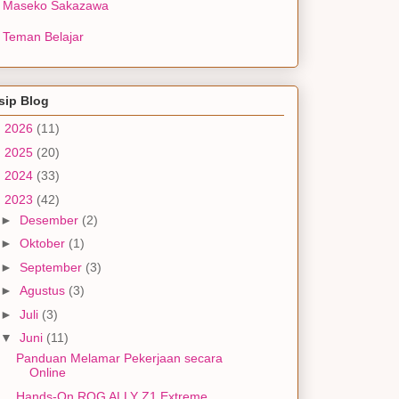
Maseko Sakazawa
Teman Belajar
sip Blog
►
2026
(11)
►
2025
(20)
►
2024
(33)
▼
2023
(42)
►
Desember
(2)
►
Oktober
(1)
►
September
(3)
►
Agustus
(3)
►
Juli
(3)
▼
Juni
(11)
Panduan Melamar Pekerjaan secara
Online
Hands-On ROG ALLY Z1 Extreme