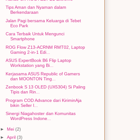
Tips Aman dan Nyaman dalam
Berkendaraan
Jalan Pagi bersama Keluarga di Tebet
Eco Park
Cara Terbaik Untuk Mengunci
Smartphone
ROG Flow Z13-ACRNM RMT02, Laptop
Gaming 2-in-1 Edi...
ASUS ExpertBook B6 Flip Laptop
Workstation yang Bi...
Kerjasama ASUS Republic of Gamers
dan MOONTON Ting...
Zenbook S 13 OLED (UX5304) Si Paling
Tipis dan Rin...
Program COD Advance dari KiriminAja
bikin Seller l...
Sinergi Niagahoster dan Komunitas
WordPress Indone...
►
Mei
(2)
►
April
(3)