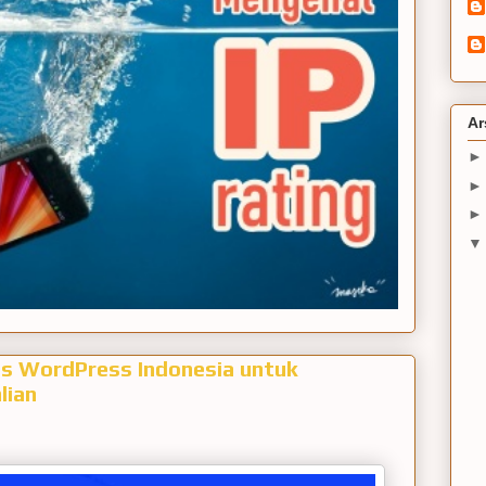
Ar
as WordPress Indonesia untuk
lian