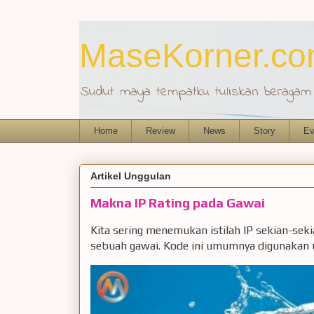
MaseKorner.c
Sudut maya tempatku tuliskan beragam r
Home
Review
News
Story
Ev
Artikel Unggulan
Makna IP Rating pada Gawai
Kita sering menemukan istilah IP sekian-sek
sebuah gawai. Kode ini umumnya digunakan u