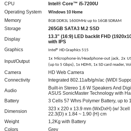
CPU
Intel® Core™ i5-7200U
Operating System
Windows 10 Home
Memory
8GB DDR3L 1
600
MHz up to 16GB SDRAM
Storage
265GB SATA3 M.2 SSD
13.3" (16:9) LED backlit FHD (1920x
Display
with IPS
Graphics
Intel® HD Graphics 515
1x Microphone-in/Headphone-out jack, 2x US
Input/Output
(up to 5 Gbps), 1x HDMI, 1x SD card reader, 
Camera
HD Web Camera
Connectivity
Integrated 802.11a/b/g/n/ac (WIDI Suppo
Built-in Stereo 1.6 W Speakers And Dig
Audio
ASUS SonicMaster Technology with H
Battery
3 Cells 5
7
Whrs Polymer Battery, up to 
323 x 220 x 13.9 mm (WxDxH) (w/ 3cell b
Dimension
22.3(D) x 1.84 ~ 1.90 (H) cm
Weight
1,2Kg with Battery
Colors
Grey