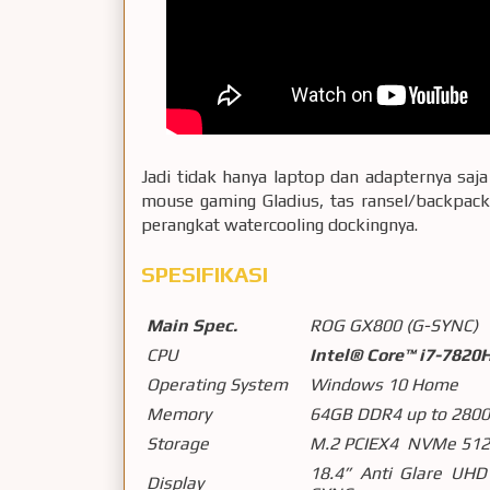
Jadi tidak hanya laptop dan adapternya saja
mouse gaming Gladius, tas ransel/backpac
perangkat watercooling dockingnya.
SPESIFIKASI
Main Spec.
ROG GX800 (G-SYNC)
CPU
Intel® Core™ i7-7820H
Operating System
Windows 10 Home
Memory
64GB DDR4 up to 280
Storage
M.2 PCIEX4 NVMe 512
18.4” A
nti
G
lare
UHD I
Display