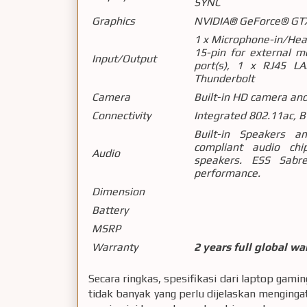
SYNC
Graphics
NVIDIA® GeForce® GT
1 x Microphone-in/Hea
15-pin for external m
Input/Output
port(s), 1 x RJ45 L
Thunderbolt
Camera
Built-in HD camera and
Connectivity
Integrated 802.11ac, B
Built-in Speakers a
compliant audio chi
Audio
speakers. ESS Sab
performance.
Dimension
Battery
MSRP
Warranty
2 years full global wa
Secara ringkas, spesifikasi dari laptop gaming
tidak banyak yang perlu dijelaskan mengin