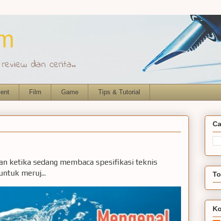
om
eview dan cerita..
ent
Film
Game
Tips & Tutorial
Ca
ian ketika sedang membaca spesifikasi teknis
ntuk meruj...
To
Ko