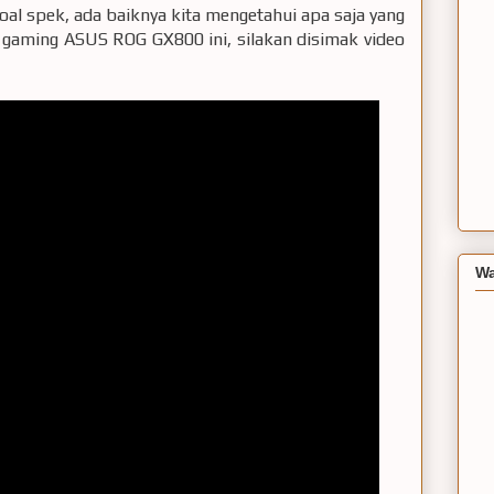
al spek, ada baiknya kita mengetahui apa saja yang
 gaming ASUS ROG GX800 ini, silakan disimak video
Wa