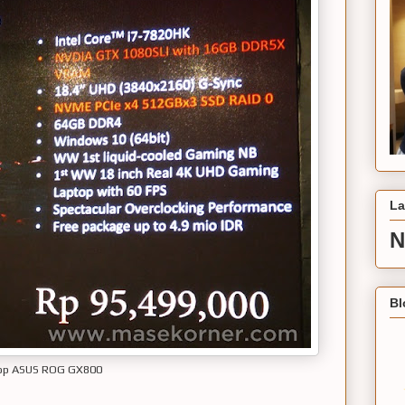
La
N
Bl
top ASUS ROG GX800