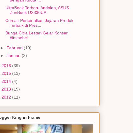
UltraBook Terbaru Andalan, ASUS
ZenBook UX330UA
Corsair Perkenalkan Jajaran Produk
Terbaik di Pres...
Bunga Citra Lestari Gelar Konser
#itsmebcl
►
Februari
(10)
►
Januari
(3)
►
2016
(39)
►
2015
(13)
►
2014
(4)
►
2013
(19)
►
2012
(11)
ogger King in Frame