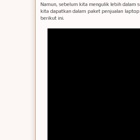
Namun, sebelum kita mengulik lebih dalam so
kita dapatkan dalam paket penjualan laptop
berikut ini.