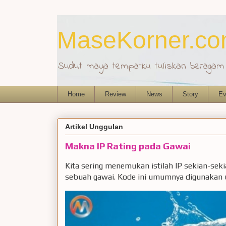
MaseKorner.c
Sudut maya tempatku tuliskan beragam r
Home
Review
News
Story
Ev
Artikel Unggulan
Makna IP Rating pada Gawai
Kita sering menemukan istilah IP sekian-sek
sebuah gawai. Kode ini umumnya digunakan u