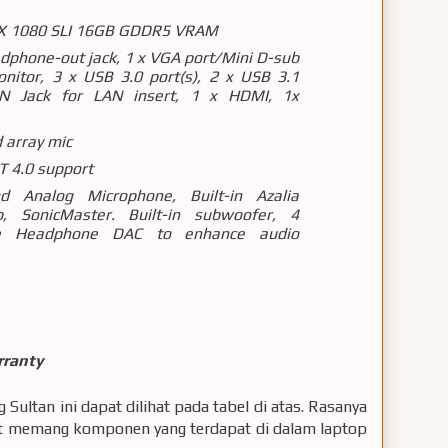
X 1080 SLI 16GB GDDR5 VRAM
dphone-out jack, 1 x VGA port/Mini D-sub
onitor, 3 x USB 3.0 port(s), 2 x USB 3.1
AN Jack for LAN insert, 1 x HDMI, 1x
 array mic
T 4.0 support
nd Analog Microphone, Built-in Azalia
p, SonicMaster. Built-in subwoofer, 4
re Headphone DAC to enhance audio
rranty
 Sultan ini dapat dilihat pada tabel di atas. Rasanya
gat memang komponen yang terdapat di dalam laptop