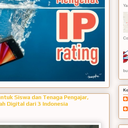
Ya
Co
bu
Ko
untuk Siswa dan Tenaga Pengajar,
Digital dari 3 Indonesia