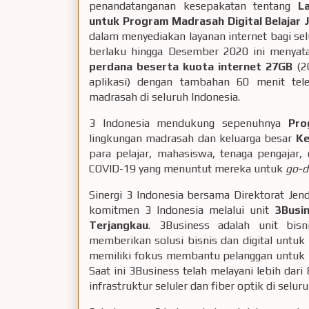
penandatanganan kesepakatan tentang
L
untuk Program Madrasah Digital Belajar 
dalam menyediakan layanan internet bagi sel
berlaku hingga Desember 2020 ini menya
perdana beserta kuota internet 27GB
(20
aplikasi) dengan tambahan 60 menit tel
madrasah di seluruh Indonesia.
3 Indonesia mendukung sepenuhnya
Pro
lingkungan madrasah dan keluarga besar
Ke
para pelajar, mahasiswa, tenaga pengajar
COVID-19 yang menuntut mereka untuk
go-d
Sinergi 3 Indonesia bersama Direktorat Jend
komitmen 3 Indonesia melalui unit
3Busi
Terjangkau
. 3Business adalah unit bis
memberikan solusi bisnis dan digital untuk
memiliki fokus membantu pelanggan untuk me
Saat ini 3Business telah melayani lebih dar
infrastruktur seluler dan fiber optik di selur