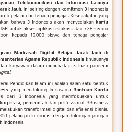
ayanan Telekomunikasi dan Informasi Lainnya
Jarak Jauh
. Ini seiring dengan komitmen 3 Indonesia
uruh pelajar dan tenaga pengajar. Kesepakatan yang
takan bahwa 3 Indonesia akan menyediakan
kartu
GB untuk akses aplikasi edukasi, dan 7GB semua
epon kepada 10.000 siswa dan tenaga pengajar
gram Madrasah Digital Belajar Jarak Jauh
di
menterian Agama Republik Indonesia
khususnya
, dan karyawan dalam menghadapi situasi pandemi
igital
.
eral Pendidikan Islam ini adalah salah satu bentuk
ness
yang mendukung kerjasama
Bantuan Kuota
nis dari 3 Indonesia yang memfokuskan untuk
 korporasi, pemerintah dan professional. 3Business
lakukan transformasi digital dan efisiensi bisnis.
i 800 pelanggan korporasi dengan dukungan jaringan
uh Indonesia.