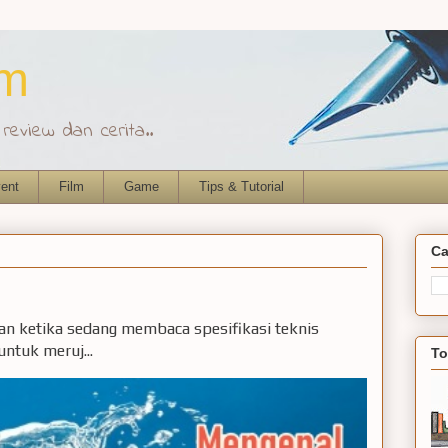
om
eview dan cerita..
ent
Film
Game
Tips & Tutorial
Ca
ian ketika sedang membaca spesifikasi teknis
ntuk meruj...
To