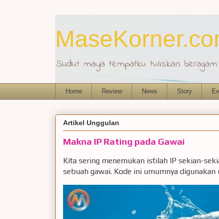
MaseKorner.c
Sudut maya tempatku tuliskan beragam r
Home
Review
News
Story
Ev
Artikel Unggulan
Makna IP Rating pada Gawai
Kita sering menemukan istilah IP sekian-sek
sebuah gawai. Kode ini umumnya digunakan u