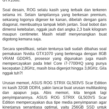
GTX1060.
Soal desain, ROG selalu kasih yang terbaik dan terkeren
selama ini. Selain tampilannya yang berkesan premium,
sekarang logonya digeser ke kanan, dibelah dengan garis
diagonal, membuatnya tampak lebih jantan. Soal bobot dan
dimensi ketebalan, nggak jauh dari angka 2,3 baik kilogram
maupun centimeter. Masih relatif menyenangkan buat
digotong kemana saja.
Secara spesifikasi, selain tentunya tadi sudah dibahas soal
pemakaian Nvidia GTX1070 yang bertenaga dengan 8GB
VRAM GDDR5, prosesor yang digunakan juga masih
mempercayakan pada Intel Core i7-7700HQ yang punya
kecepatan 2,8GHz, masih bisa digenjot hingga 3,8GHz. Gila
nggak tuh?!
Urusan memori, ASUS ROG STRIX GL503VS Scar Edition
ini kasih 32GB DDR4, yakin lancar buat urusan multitasking
dan apapun juga. Abis memori, kita tengok lagi
penyimpanannya. ASUS ROG STRIX GL503VS Scar
Edition mempercayakan dua tipe media penyimpanan agar
kinerjanya senantiasa optimal, yaitu 256GB SSD untuk