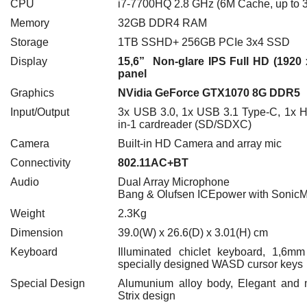
CPU
i7-7700HQ 2.8 GHz (6M Cache, up to 
Memory
32GB DDR4 RAM
Storage
1TB SSHD+ 256GB PCIe 3x4 SSD
Display
15,6” Non-glare IPS Full HD (1920 
panel
Graphics
NVidia GeForce GTX1070 8G DDR5
Input/Output
3x USB 3.0, 1x USB 3.1 Type-C, 1x HDM
in-1 cardreader (SD/SDXC)
Camera
Built-in HD Camera and array mic
Connectivity
802.11AC+BT
Audio
Dual Array Microphone
Bang & Olufsen ICEpower with SonicM
Weight
2.3Kg
Dimension
39.0(W) x 26.6(D) x 3.01(H) cm
Keyboard
Illuminated chiclet keyboard, 1,6mm
specially designed WASD cursor keys
Special Design
Alumunium alloy body, Elegant and
Strix design