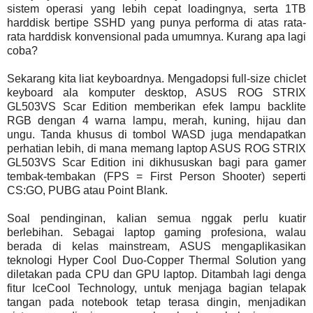
sistem operasi yang lebih cepat loadingnya, serta 1TB
harddisk bertipe SSHD yang punya performa di atas rata-
rata harddisk konvensional pada umumnya. Kurang apa lagi
coba?
Sekarang kita liat keyboardnya. Mengadopsi full-size chiclet
keyboard ala komputer desktop, ASUS ROG STRIX
GL503VS Scar Edition memberikan efek lampu backlite
RGB dengan 4 warna lampu, merah, kuning, hijau dan
ungu. Tanda khusus di tombol WASD juga mendapatkan
perhatian lebih, di mana memang laptop ASUS ROG STRIX
GL503VS Scar Edition ini dikhususkan bagi para gamer
tembak-tembakan (FPS = First Person Shooter) seperti
CS:GO, PUBG atau Point Blank.
Soal pendinginan, kalian semua nggak perlu kuatir
berlebihan. Sebagai laptop gaming profesiona, walau
berada di kelas mainstream, ASUS mengaplikasikan
teknologi Hyper Cool Duo-Copper Thermal Solution yang
diletakan pada CPU dan GPU laptop. Ditambah lagi denga
fitur IceCool Technology, untuk menjaga bagian telapak
tangan pada notebook tetap terasa dingin, menjadikan