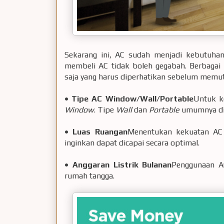
Sekarang ini, AC sudah menjadi kebutuha
membeli AC tidak boleh gegabah. Berbagai
saja yang harus diperhatikan sebelum memu
•
Tipe AC Window/Wall/Portable
Untuk ke
Window
. Tipe
Wall
dan
Portable
umumnya di
•
Luas Ruangan
Menentukan kekuatan AC 
inginkan dapat dicapai secara optimal.
•
Anggaran Listrik Bulanan
Penggunaan AC
rumah tangga.