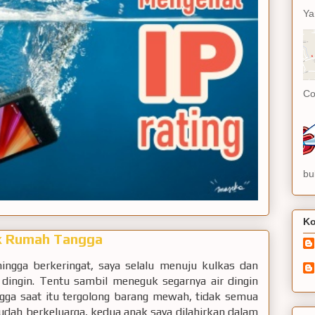
Ya
Co
bu
Ko
uk Rumah Tangga
hingga berkeringat, saya selalu menuju kulkas dan
dingin. Tentu sambil meneguk segarnya air dingin
ngga saat itu tergolong barang mewah, tidak semua
udah berkeluarga, kedua anak saya dilahirkan dalam