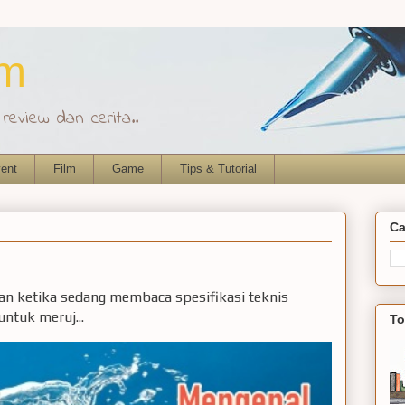
om
eview dan cerita..
ent
Film
Game
Tips & Tutorial
Ca
ian ketika sedang membaca spesifikasi teknis
ntuk meruj...
To