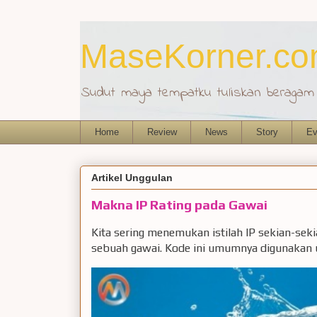
MaseKorner.c
Sudut maya tempatku tuliskan beragam r
Home
Review
News
Story
Ev
Artikel Unggulan
Makna IP Rating pada Gawai
Kita sering menemukan istilah IP sekian-sek
sebuah gawai. Kode ini umumnya digunakan u