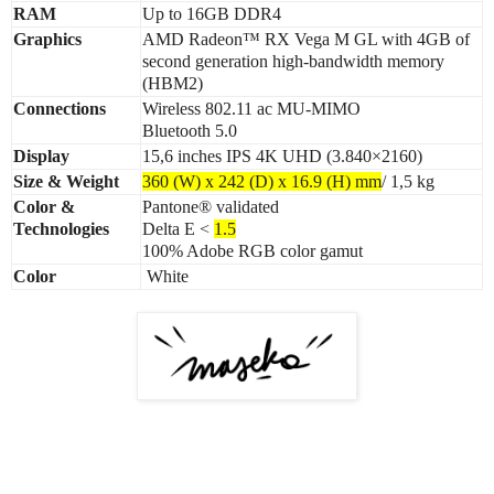
RAM
Up to 16GB DDR4
Graphics
AMD Radeon™ RX Vega M GL with 4GB of
second generation high-bandwidth memory
(HBM2)
Connections
Wireless 802.11 ac MU-MIMO
Bluetooth 5.0
Display
15,6 inches IPS 4K UHD (3.840×2160)
Size & Weight
360 (W) x 242 (D) x 16.9 (H) mm
/ 1,5 kg
Color &
Pantone® validated
Technologies
Delta E <
1.5
100% Adobe RGB color gamut
Color
White