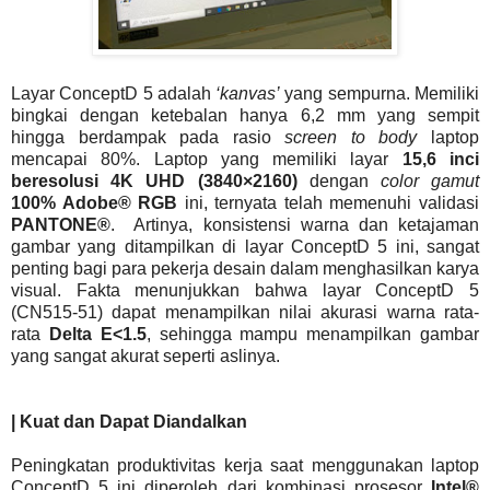
Layar ConceptD 5 adalah
‘kanvas’
yang sempurna. Memiliki
bingkai dengan ketebalan hanya 6,2 mm yang sempit
hingga berdampak pada rasio
screen to body
laptop
mencapai 80%. Laptop yang memiliki layar
15,6 inci
beresolusi 4K UHD (3840×2160)
dengan
color gamut
100% Adobe® RGB
ini, ternyata telah memenuhi validasi
PANTONE®
. Artinya, konsistensi warna dan ketajaman
gambar yang ditampilkan di layar ConceptD 5 ini, sangat
penting bagi para pekerja desain dalam menghasilkan karya
visual. Fakta menunjukkan bahwa layar ConceptD 5
(CN515-51) dapat menampilkan nilai akurasi warna rata-
rata
Delta E<1.5
, sehingga mampu menampilkan gambar
yang sangat akurat seperti aslinya.
| Kuat dan Dapat Diandalkan
Peningkatan produktivitas kerja saat menggunakan laptop
ConceptD 5 ini diperoleh dari kombinasi prosesor
Intel®