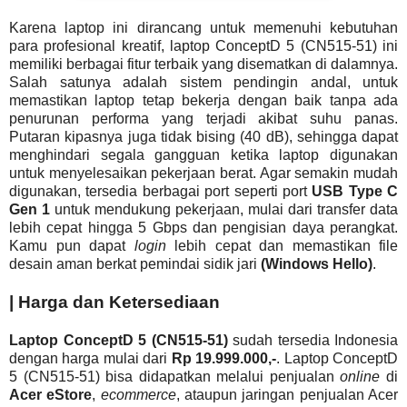
Karena laptop ini dirancang untuk memenuhi kebutuhan
para profesional kreatif, laptop ConceptD 5 (CN515-51) ini
memiliki berbagai fitur terbaik yang disematkan di dalamnya.
Salah satunya adalah sistem pendingin andal, untuk
memastikan laptop tetap bekerja dengan baik tanpa ada
penurunan performa yang terjadi akibat suhu panas.
Putaran kipasnya juga tidak bising (40 dB), sehingga dapat
menghindari segala gangguan ketika laptop digunakan
untuk menyelesaikan pekerjaan berat. Agar semakin mudah
digunakan, tersedia berbagai port seperti port
USB Type C
Gen 1
untuk mendukung pekerjaan, mulai dari transfer data
lebih cepat hingga 5 Gbps dan pengisian daya perangkat.
Kamu pun dapat
login
lebih cepat dan memastikan file
desain aman berkat pemindai sidik jari
(Windows Hello)
.
| Harga dan Ketersediaan
Laptop ConceptD 5 (CN515-51)
sudah tersedia Indonesia
dengan harga mulai dari
Rp 19.999.000,-
. Laptop ConceptD
5 (CN515-51) bisa didapatkan melalui penjualan
online
di
Acer eStore
,
ecommerce
, ataupun jaringan penjualan Acer